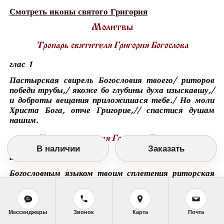
Смотреть иконы святого Григория
Молитвы
Тропарь святителя Григория Богослова
глас 1
Пастырская свирель Богословия твоего/ риторов
победи трубы,/ якоже бо глубины духа изыскавшу,/
и доброты вещания приложишася тебе./ Но моли
Христа Бога, отче Григорие,// спастися душам
нашим.
Кондак святителя Григория Богослова
В наличии
Заказать
глас 3
Богословным языком твоим сплетения риторская
разрушивый, славне,/ православия одеждею, свыше
истканною, Церковь украсил еси,/ юже и носящи, с
нами зовет, твоими чады:/ радуйся, отче,//
Богословия уме крайнейший.
Мессенджеры
Звонок
Карта
Почта