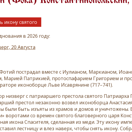
й (Фока) Константинопольский,
ь икону святого
днования в 2026 году:
ерг, 20 Августа
Фо­тий пострадал вместе с
Иули­аном, Мар­ки­аном, Иоан
м
, Ма­рией Пат­ри­кией, про­то­спа­фа­рием Гри­го­рием и про
ра­то­ре ико­но­бор­це Льве Ис­ав­ря­нине (717–741).
ор низ­верг с пат­ри­ар­ше­го пре­сто­ла свя­то­го Пат­ри­ар­ха 
ар­ший пре­стол неза­кон­но воз­вел ико­но­бор­ца Ана­ста­сия
 бы­ли быть изъ­яты из хра­мов и до­мов и уни­что­же­ны. В 
» во­ро­та­ми со вре­мен свя­то­го бла­го­вер­но­го ца­ря Кон­с
­ная ико­на Спа­си­те­ля, сде­лан­ная из ме­ди. Эту ико­ну им­п
ста­вил лест­ни­цу и влез на­верх, чтобы снять ико­ну. Со­бра