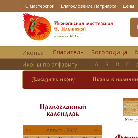
О мастерской
Благословение Патриарха
Цены
Спаситель
Богородица
Иконы:
Иконы по алфавиту:
А
Б
В
Г
Заказать икону
Иконы в наличи
Православный
календарь
Календ
<<
Август - 2026
>>