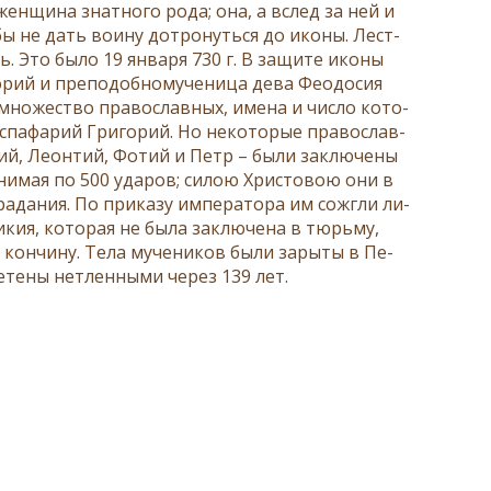
 жен­щи­на знат­но­го ро­да; она, а вслед за ней и
обы не дать во­и­ну до­тро­нуть­ся до ико­ны. Лест­
ь. Это бы­ло 19 ян­ва­ря 730 г. В за­щи­те ико­ны
­рий и пре­по­доб­но­му­че­ни­ца де­ва Фе­о­до­сия
но­же­ство пра­во­слав­ных, име­на и чис­ло ко­то­
спа­фа­рий Гри­го­рий. Но неко­то­рые пра­во­слав­
ий, Леон­тий, Фо­тий и Петр – бы­ли за­клю­че­ны
­ни­мая по 500 уда­ров; си­лою Хри­сто­вою они в
ра­да­ния. По при­ка­зу им­пе­ра­то­ра им со­жгли ли­
и­кия, ко­то­рая не бы­ла за­клю­че­на в тюрь­му,
 кон­чи­ну. Те­ла му­че­ни­ков бы­ли за­ры­ты в Пе­
­ре­те­ны нетлен­ны­ми через 139 лет.