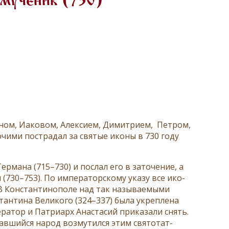
 мученик (730)
ном, Иа­ковом, Алек­сием, Ди­мит­рием, Петром,
­чими по­стра­да­л за свя­тые ико­ны в 730 го­ду
Гер­ма­на (715–730) и по­слал его в за­то­че­ние, а
 (730–753). По им­пе­ра­тор­ско­му ука­зу все ико­
Кон­стан­ти­но­по­ле над так на­зы­ва­е­мы­ми
тан­ти­на Ве­ли­ко­го (324–337) бы­ла укреп­ле­на
е­ра­тор и Пат­ри­арх Ана­ста­сий при­ка­за­ли снять.
в­ший­ся на­род воз­му­тил­ся этим свя­то­тат­