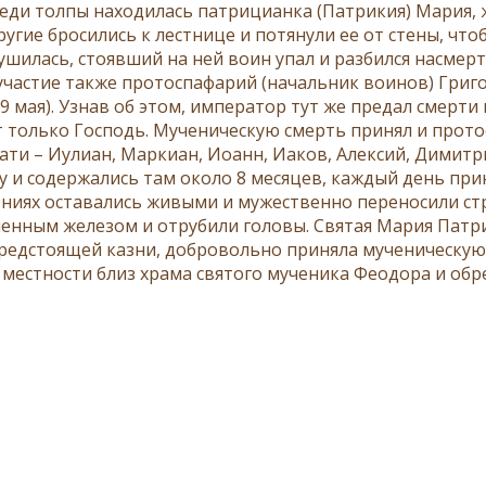
­ди тол­пы на­хо­ди­лась пат­ри­ци­ан­ка (Пат­ри­кия) Ма­рия,
у­гие бро­си­лись к лест­ни­це и по­тя­ну­ли ее от сте­ны, чт
у­ши­лась, сто­яв­ший на ней во­ин упал и раз­бил­ся на­смерт
уча­стие так­же про­то­спа­фа­рий (на­чаль­ник во­и­нов) Гри­го
9 мая). Узнав об этом, им­пе­ра­тор тут же пре­дал смер­ти м
 толь­ко Гос­подь. Му­че­ни­че­скую смерть при­нял и про­то­
­ти – Иули­ан, Мар­ки­ан, Иоанн, Иа­ков, Алек­сий, Ди­мит­р
у и со­дер­жа­лись там око­ло 8 ме­ся­цев, каж­дый день при
­ни­ях оста­ва­лись жи­вы­ми и му­же­ствен­но пе­ре­но­си­ли ст
лен­ным же­ле­зом и от­ру­би­ли го­ло­вы. Свя­тая Ма­рия Пат­р
ед­сто­я­щей каз­ни, доб­ро­воль­но при­ня­ла му­че­ни­че­скую
й мест­но­сти близ хра­ма свя­то­го му­че­ни­ка Фе­о­до­ра и об