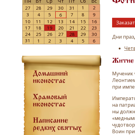
Фоти
Пн
Вт
Ср
Чт
Пт
Сб
Вс
1
2
27
28
29
30
31
3
4
5
7
8
9
6
10
11
12
13
14
15
16
Заказат
17
18
19
20
21
22
23
24
25
26
27
28
29
30
Дни праз
31
1
2
3
4
5
6
Четв
Житие
Му­че­ни­к
Домашний
Леон­тие
иконостас
при им­пе­
Храмовый
Им­пе­ра­т
иконостас
на пат­ри­
ны долж­ны
«мед­ны­ми
Написание
чу­до­твор
редких святых
Во­ин при­