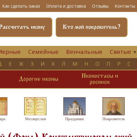
Как сделать заказ
Оплата и доставка
Отзывы
Контакты
Рассчитать икону
Кто мой покровитель?
Мерные
Семейные
Венчальные
Святые
Д
Е
Ж
З
И
К
Л
М
Н
О
П
Р
С
Иконостасы и
и
Дорогие иконы
росписи
арь
Месяцеслов
Праздники
Покровитель