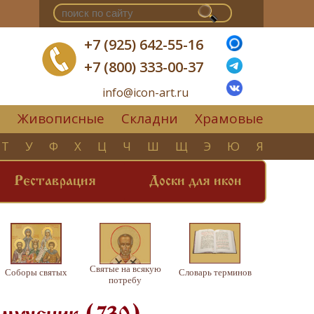
+7 (925) 642-55-16
+7 (800) 333-00-37
info@icon-art.ru
Живописные
Складни
Храмовые
▼
Т
У
Ф
Х
Ц
Ч
Ш
Щ
Э
Ю
Я
Реставрация
Доски для икон
Святые на всякую
Соборы святых
Словарь терминов
потребу