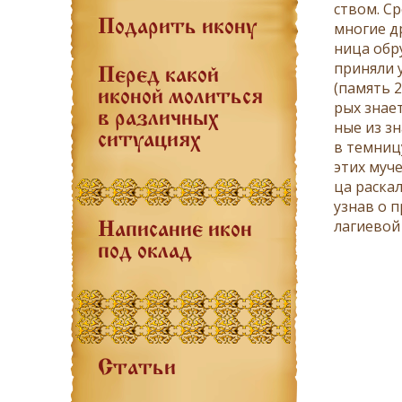
ством. Сре
Подарить икону
мно­гие др
ни­ца об­р
при­ня­ли 
Перед какой
(па­мять 2
иконой молиться
рых зна­ет
в различных
ные из зна
ситуациях
в тем­ни­ц
этих му­че
ца рас­ка­
узнав о пр
ла­ги­е­во
Написание икон
под оклад
Статьи