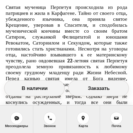
Святая мученица Перпетуя происходила из рода
патрициев и жила в Карфагене. Тайно от своего отца,
убежденного язычника, она приняла святое
Крещение, уверовав в Спасителя, и сподобилась
мученической кончины вместе со своим братом
Сатиром, служанкой Фелицитатой и юношами
Ревокатом, Саторнилом и Секундом, которые также
готовились стать христианами. Несмотря на уговоры
отца, настойчиво взывавшего к ее материнскому
чувству, рано овдовевшая 22-летняя святая Перпетуя
преодолела земную привязанность к любимому
своему грудному младенцу ради Жизни Небесной.
Перед казнью святая имела от Бога видение,
укрепившее ее душевные силы. Святой Секунд
В наличии
Заказать
скончался в темнице, а остальные мученики были
отданы на растерзание зверям. Однако звери не
коснулись осужденных, и тогда все они были
умерщвлены мечом. Это произошло около 203 года.
Мессенджеры
Звонок
Карта
Почта