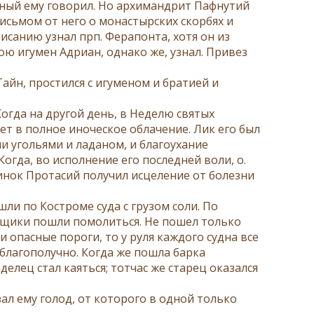
обный ему говорил. Но архимандрит Пафнутий
 письмом от него о монастырских скорбях и
писанию узнал прп. Ферапонта, хотя он из
вою игумен Адриан, однако же, узнал. Привез
Тайн, простился с игуменом и братией и
огда на другой день, в Неделю святых
ет в полное иноческое облачение. Лик его был
и угольями и ладаном, и благоухание
огда, во исполнение его последней воли, о.
 инок Протасий получил исцеление от болезни
шли по Костроме суда с грузом соли. По
вщики пошли помолиться. Не пошел только
 опасные пороги, то у руля каждого судна все
 благополучно. Когда же пошла барка
делец стал каяться; тотчас же старец оказался
зал ему голод, от которого в одной только