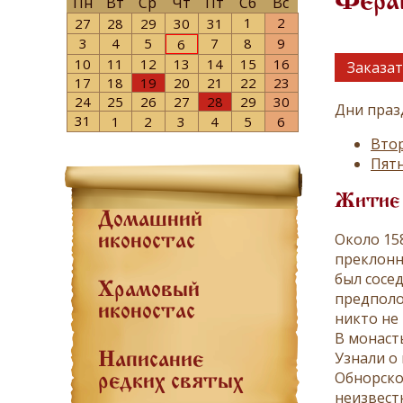
Фера
Пн
Вт
Ср
Чт
Пт
Сб
Вс
1
2
27
28
29
30
31
3
4
5
7
8
9
6
10
11
12
13
14
15
16
Заказат
17
18
19
20
21
22
23
24
25
26
27
28
29
30
Дни праз
31
1
2
3
4
5
6
Втор
Пятн
Житие
Домашний
Около 15
иконостас
преклонн
был сосе
Храмовый
предполо
иконостас
никто не
В монаст
Узнали о 
Написание
Обнорско
редких святых
неизвест