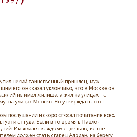
(1597)
упил некий таинственный пришлец, муж
шим его он сказал уклончиво, что в Москве он
асилий не имел жилища, а жил на улицах, то
у, на улицах Москвы. Но утверждать этого
ом послушании и скоро стяжал почитание всех.
л уйти оттуда. Были в то время в Павло-
тий. Им явился, каждому отдельно, во сне
телем должен стать старец Адриан, на берегу