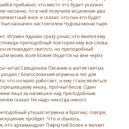
ийся прибавил, что место это будет указано
гли часовню, то в ней получили исцеление два
еизвестный инок и сказал, что сын его будет
й был назначен настоятелем Чудова монастыря
т. Игумен Адриан сразу узнал, что явился ему
исповеди преподобный повторил ему все слова,
о он исповедует святого, но преподобный
цом моим, воля Божия сбудется на мне через
он читал Священное Писание и жития святых,
уходил с благословения игумена в лес для
, что он мало работает, и ему стали являться
 согрешившему иноку, прогнал бесов. Один
нием лица за насмешки над преподобным.
ричем сказал: Не надо никогда никого
еподобный утешал игумена и братию, говоря,
о искушение пройдет. Что и сбылось.
ря, что архимандрит Пафнутий болен и желает