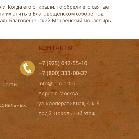
ли. Когда его открыли, то обрели его святые
и их опять в Благовещенском соборе под
5 мая). Благовещенский Монзенский монастырь
КОНТАКТЫ
+7 (925) 642-55-16
+7 (800) 333-00-37
info@icon-art.ru
ьности
Адрес: г. Москва
ул. кооперативная, 4, к. 9
рсональных
под.2, цокольный этаж