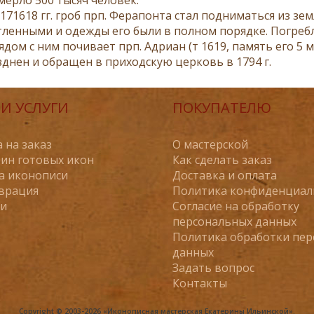
71618 гг. гроб прп. Ферапонта стал подниматься из зем
ленными и одежды его были в полном порядке. Погребл
Рядом с ним почивает прп. Адриан (т 1619, память его 
зднен и обращен в приходскую церковь в 1794 г.
И УСЛУГИ
ПОКУПАТЕЛЮ
 на заказ
О мастерской
ин готовых икон
Как сделать заказ
а иконописи
Доставка и оплата
врация
Политика конфиденциал
ьи
Согласие на обработку
персональных данных
Политика обработки пе
данных
Задать вопрос
Контакты
Copyright © 2003-2026 «Иконописная мастерская Екатерины Ильинской».