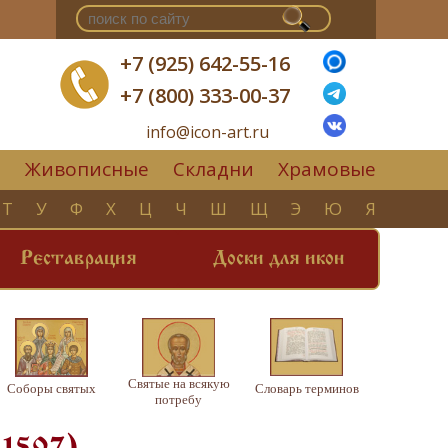
+7 (925) 642-55-16
+7 (800) 333-00-37
info@icon-art.ru
Живописные
Складни
Храмовые
▼
Т
У
Ф
Х
Ц
Ч
Ш
Щ
Э
Ю
Я
Реставрация
Доски для икон
Святые на всякую
Соборы святых
Словарь терминов
потребу