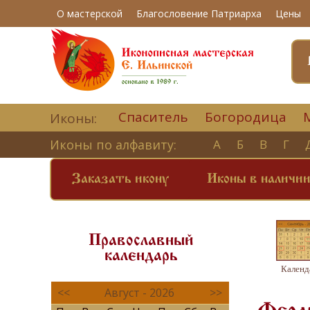
О мастерской
Благословение Патриарха
Цены
Спаситель
Богородица
Иконы:
Иконы по алфавиту:
А
Б
В
Г
Заказать икону
Иконы в наличи
Православный
календарь
Календ
<<
Август - 2026
>>