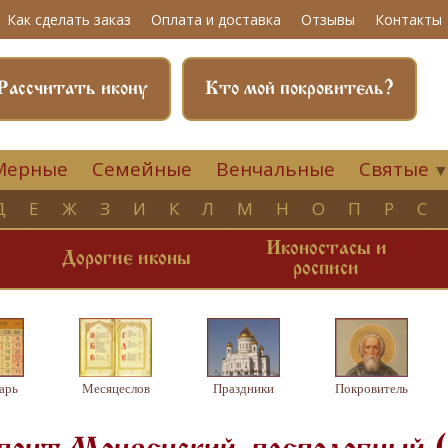
Как сделать заказ
Оплата и доставка
Отзывы
Контакты
Рассчитать икону
Кто мой покровитель?
Мерные
Семейные
Венчальные
Святые
Д
Е
Ж
З
И
К
Л
М
Н
О
П
Р
С
Иконостасы и
и
Дорогие иконы
росписи
арь
Месяцеслов
Праздники
Покровитель