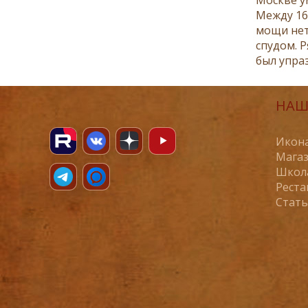
Между 161
мощи нет
спудом. 
был упра
НАШ
Икона
Магаз
Школ
Реста
Стат