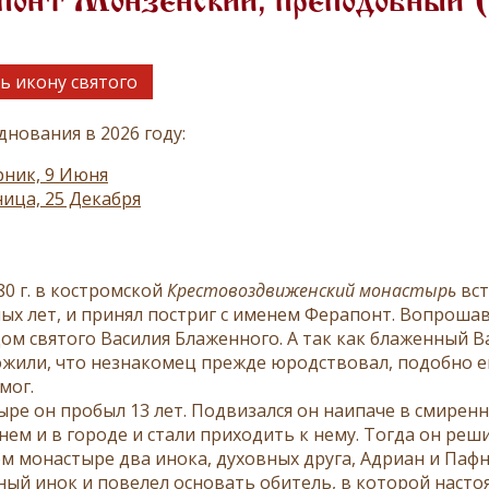
понт Монзенский, преподобный 
ь икону святого
днования в 2026 году:
ник, 9 Июня
ица, 25 Декабря
80 г. в костромской
Крестовоздвиженский монастырь
вст
ых лет, и принял постриг с именем Ферапонт. Вопрошав
дом святого Василия Блаженного. А так как блаженный В
жили, что незнакомец прежде юродствовал, подобно ем
 мог.
ыре он пробыл 13 лет. Подвизался он наипаче в смиренн
нем и в городе и стали приходить к нему. Тогда он реши
м монастыре два инока, духовных друга, Адриан и Пафну
ный инок и повелел основать обитель, в которой настоя