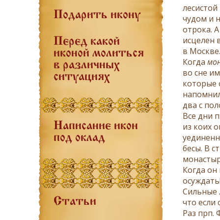
лесистой
Подарить икону
чудом и н
отрока. А
исцелен 
Перед какой
в Москве
иконой молиться
Когда
мо
в различных
во сне и
ситуациях
которые 
напомнил
два с по
Все дни 
Написание икон
из коих о
уединенн
под оклад
бесы. В 
монастыр
Когда он
осуждать
Сильные 
Статьи
что если 
Раз прп.