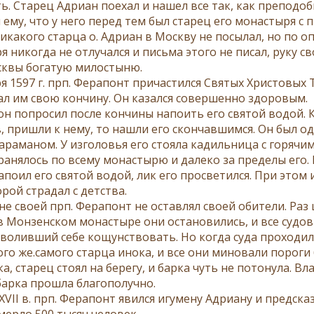
ть. Старец Адриан поехал и нашел все так, как препод
 ему, что у него перед тем был старец его монастыря с
икакого старца о. Адриан в Москву не посылал, но по о
 никогда не отлучался и письма этого не писал, руку с
сквы богатую милостыню.
я 1597 г. прп. Ферапонт причастился Святых Христовых 
ал им свою кончину. Он казался совершенно здоровым.
он попросил после кончины напоить его святой водой. К
, пришли к нему, то нашли его скончавшимся. Он был од
араманом. У изголовья его стояла кадильница с горячим
анялось по всему монастырю и далеко за пределы его. К
апоил его святой водой, лик его просветился. При этом
орой страдал с детства.
е своей прп. Ферапонт не оставлял своей обители. Раз 
в Монзенском монастыре они остановились, и все судо
зволивший себе кощунствовать. Но когда суда проходили
ого же.самого старца инока, и все они миновали пороги
, старец стоял на берегу, и барка чуть не потонула. Вла
 барка прошла благополучно.
XVII в. прп. Ферапонт явился игумену Адриану и предска
мерло 500 тысяч человек.