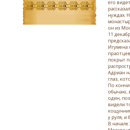
его виде
рассказал
нуждах. Н
монастыря
он из Мо
11 декабр
предсказ
Игумена 
праотцев
покрыт п
распростр
Адриан н
глаз, кот
По кончин
обычаю, 
один, по
видели т
кощунника
у руля, и
В начале 
Москве у