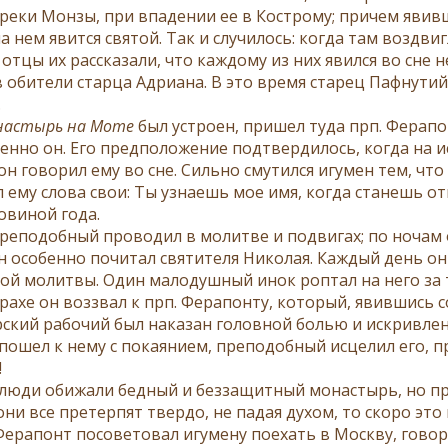
 реки Монзы, при впадении ее в Кострому; причем явивш
а нем явится святой. Так и случилось: когда там воздви
 отцы их рассказали, что каждому из них явился во сне н
в обители старца Адриана. В это время старец Пафнути
.
настырь на Моте
был устроен, пришел туда прп. Ферапон
менно он. Его предположение подтвердилось, когда на 
он говорил ему во сне. Сильно смутился игумен тем, чт
 ему слова свои: Ты узнаешь мое имя, когда станешь от
ловиной года.
преподобный проводил в молитве и подвигах; по ночам 
н особенно почитал святителя Николая. Каждый день он 
ой молитвы. Один малодушный инок роптал на него за то
страхе он воззвал к прп. Ферапонту, который, явившись
ский рабочий был наказан головной болью и искривле
 пошел к нему с покаянием, преподобный исцелил его, п
!
люди обижали бедный и беззащитный монастырь, но пр
они все претерпят твердо, не падая духом, то скоро эт
 Ферапонт посоветовал игумену поехать в Москву, гово