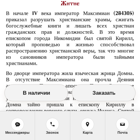
Житие
В начале IV века император Максимиан (284305)
приказал разрушать христианские храмы, сжигать
богослужебные книги и лишать всех христиан
гражданских прав и должностей. В это время
епископом города Никомидии был святой Кирилл,
который проповедью и жизнью способствовал
распространению христианской веры, так что многие
из сановников императора были тайными
христианами.
Во дворце императора жила языческая жрица Домна.
В отсутствие Максимиана она прочла Деяния
апостолов и Послания апостола Павла. Сердце ее
загорелось желанием познакомиться с христианским
В наличии
Заказать
учением. При содействии некоей юной христианки
Домна тайно пришла к епископу Кириллу в
сопровождении верного слуги, евнуха Индиса. Святой
Кирилл огласил их, а затем оба приняли Святое
Крещение. Домна стала помогать бедным: она
раздала свои драгоценности при помощи Индиса,
Мессенджеры
Звонок
Карта
Почта
раздавала она и пищу с царской трапезы. Узнав о