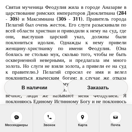
Святая мученица Феодулия жила в городе Аназарве в
царствование римских императоров Диоклитиана (284
- 305) и Максимиана (305 - 311). Правитель города
Пелагий был очень жесток. Его слуги разыскивали по
всей области христиан и приводили к нему на суд, где
они, выслушав царский указ, должны были
поклониться идолам. Однажды к нему привели
женщину-христианку по имени Феодулия. (Она
боялась не столько мук, сколько того, чтобы не быть
оскверненной неверными, и предлагала им много
золота. Но слуги не взяли золота, а привели ее на суд
к правителю.) Пелагий спросил ее имя и велел
поклониться языческим богам; в случае же отказа
грозил ей жестокими муками. Святая Феодулия
В наличии
Заказать
отвечала: "Я - христианка. Имя это мое почетное и
вечное, люди же называют меня Феодулией. Я
поклоняюсь Единому Истинному Богу и не поклонюсь
камню".
Пелагий рассвирепел и приказал начинать пытки.
Господь подал Феодулии Свою помощь, и она не
Мессенджеры
Звонок
Карта
Почта
чувствовала боли. Пелагий же приписал это действию