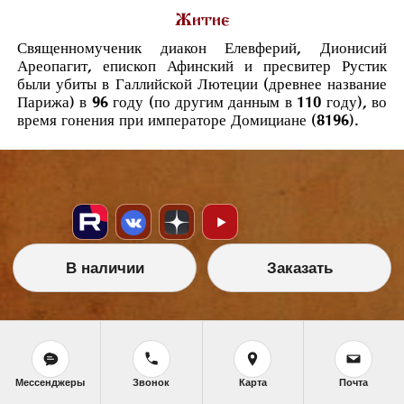
Житие
Священномученик диакон Елевферий, Дионисий
Ареопагит, епископ Афинский и пресвитер Рустик
были убиты в Галлийской Лютеции (древнее название
Парижа) в 96 году (по другим данным в 110 году), во
время гонения при императоре Домициане (8196).
В наличии
Заказать
НАШИ УСЛУГИ
Икона на заказ
Магазин готовых икон
Мессенджеры
Звонок
Карта
Почта
Школа иконописи