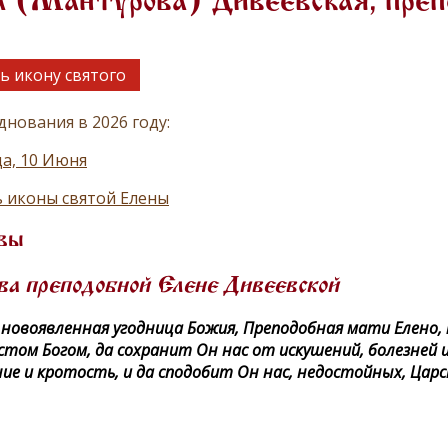
а (Мантурова) Дивеевская, преп
ь икону святого
днования в 2026 году:
а, 10 Июня
 иконы святой Елены
вы
а преподобной Елене Дивеевской
 новоявленная угодница Божия, Преподобная мати Елено,
стом Богом, да сохранит Он нас от искушений, болезней и
ие и кротость, и да сподобит Он нас, недостойных, Царс