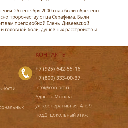
ения. 26 сентября 2000 года были обретены
сно пророчеству отца Серафима, Были
итвам преподобной Елены Дивеевской
й и головной боли, душевных расстройств и
КОНТАКТЫ
+7 (925) 642-55-16
+7 (800) 333-00-37
info@icon-art.ru
ьности
Адрес: г. Москва
ул. кооперативная, 4, к. 9
рсональных
под.2, цокольный этаж