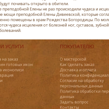
будут почивать открыто в обители.
е преподобной Елены не раз происходили чудеса и исцел
е мощи преподобной Елены Дивеевской, которые согла
енно помещены в храм Рождества Богородицы. По мол
тся чудеса исцеления от болезней ног, суставов, зубно
аболеваний.
И УСЛУГИ
ПОКУПАТЕЛЮ
 на заказ
О мастерской
ин готовых икон
Как сделать заказ
а иконописи
Доставка и оплата
врация
Политика конфиденциал
ьи
Согласие на обработку
персональных данных
Политика обработки пе
данных
Задать вопрос
Контакты