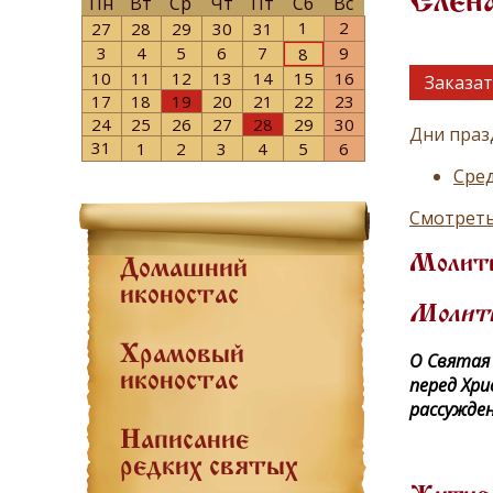
Елен
Пн
Вт
Ср
Чт
Пт
Сб
Вс
1
2
27
28
29
30
31
3
4
5
6
7
9
8
10
11
12
13
14
15
16
Заказат
17
18
19
20
21
22
23
24
25
26
27
28
29
30
Дни праз
31
1
2
3
4
5
6
Сред
Смотреть
Молит
Домашний
иконостас
Молитв
Храмовый
О Святая
иконостас
перед Хри
рассужден
Написание
редких святых