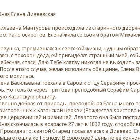
ная Елена Дивеевская
сильевна Мантурова происходила из старинного дворян
ом. Рано осиротев, Елена жила со своим братом Михаи
 девушка, стремившаяся к светской жизни, чудным обра
ясь с похорон деда, ей привиделся страшный змей, соб
бесная, спаси! Даю Тебе клятву никогда не выходить за
 После этого случая, желая исполнить обещание, Елена 
ого молиться.
лена Васильевна поехала в Саров к отцу Серафиму проси
ь. Но только через три года преподобный Серафим Сар
ую Казанскую общину.
венно добрая от природы, преподобная Елена много п
ристроенных к Казанской церкви (Рождества Христова
 ее церковницей и ризницей. Для этого она была постри
ная скончалась в возрасте 27 лет в 1832 году, сподоби
Провидя это, святой Старец посылал всех в Дивеево: Ск
наша отошла ко Господу! В сороковой день по её кончи