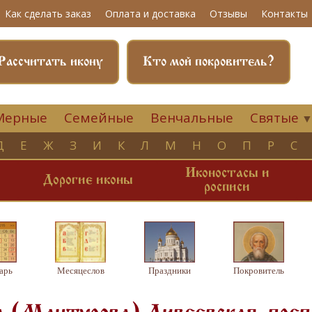
Как сделать заказ
Оплата и доставка
Отзывы
Контакты
Рассчитать икону
Кто мой покровитель?
Мерные
Семейные
Венчальные
Святые
Д
Е
Ж
З
И
К
Л
М
Н
О
П
Р
С
Иконостасы и
и
Дорогие иконы
росписи
арь
Месяцеслов
Праздники
Покровитель