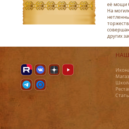
её мощи 
На могил
нетленны
торжеств
совершаю
других з
НАШ
Икона
Магаз
Школ
Реста
Стат