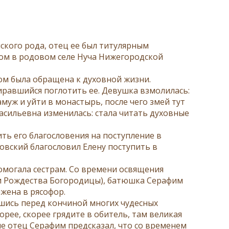
ского рода, отец ее был титулярным
лом в родовом селе Нуча Нижегородской
зом была обращена к духовной жизни.
иравшийся поглотить ее. Девушка взмолилась:
муж и уйти в монастырь, после чего змей тут
Васильевна изменилась: стала читать духовные
ть его благословения на поступление в
овский благословил Елену поступить в
омогала сестрам. Со времени освящения
 и Рождества Богородицы), батюшка Серафим
жена в рясофор.
вшись перед кончиной многих чудесных
орее, скорее грядите в обитель, там великая
не отец Серафим предсказал, что со временем