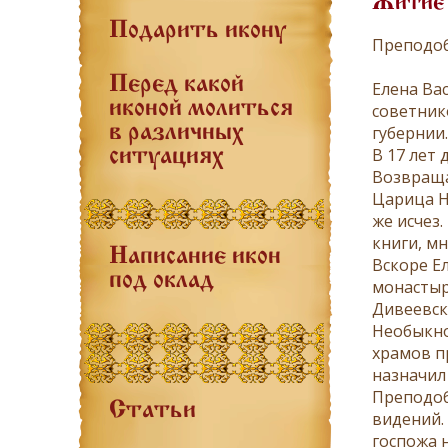
Житие
Подарить икону
Преподоб
Перед какой
Елена Ва
иконой молиться
советник
в различных
гу
бернии.
В 17 лет
ситуациях
Возвраща
Царица Не
же исчез.
книги, мн
Написание икон
Вскоре Е
под оклад
монастыр
Дивеевск
Необыкно
храмов п
назначил
Преподоб
Статьи
видений. 
госпожа 