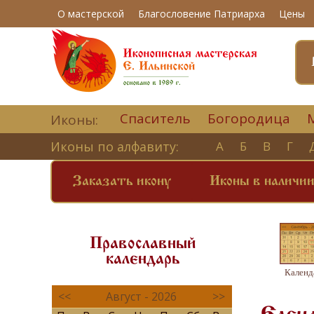
О мастерской
Благословение Патриарха
Цены
Спаситель
Богородица
Иконы:
Иконы по алфавиту:
А
Б
В
Г
Заказать икону
Иконы в наличи
Православный
календарь
Календ
<<
Август - 2026
>>