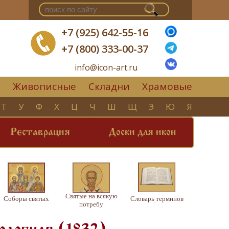
+7 (925) 642-55-16
+7 (800) 333-00-37
info@icon-art.ru
Живописные
Складни
Храмовые
▼
Т
У
Ф
Х
Ц
Ч
Ш
Щ
Э
Ю
Я
Реставрация
Доски для икон
Святые на всякую
Соборы святых
Словарь терминов
потребу