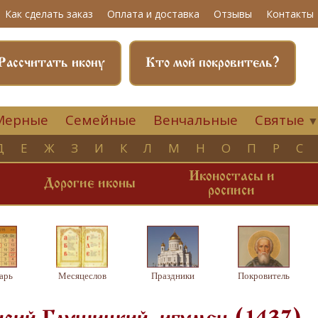
Как сделать заказ
Оплата и доставка
Отзывы
Контакты
Рассчитать икону
Кто мой покровитель?
Мерные
Семейные
Венчальные
Святые
Д
Е
Ж
З
И
К
Л
М
Н
О
П
Р
С
Иконостасы и
и
Дорогие иконы
росписи
арь
Месяцеслов
Праздники
Покровитель