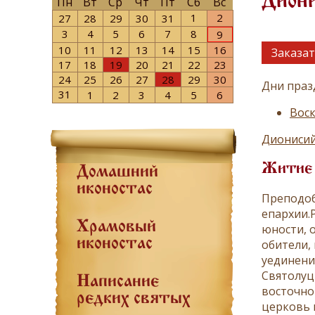
Дион
Пн
Вт
Ср
Чт
Пт
Сб
Вс
1
2
27
28
29
30
31
3
4
5
6
7
8
9
10
11
12
13
14
15
16
Заказат
17
18
19
20
21
22
23
24
25
26
27
28
29
30
Дни праз
31
1
2
3
4
5
6
Воск
Дионисий
Житие
Домашний
иконостас
Преподоб
епархии.Р
Храмовый
юности, 
иконостас
обители, 
уединения
Святолуц
Написание
восточном
редких святых
церковь 