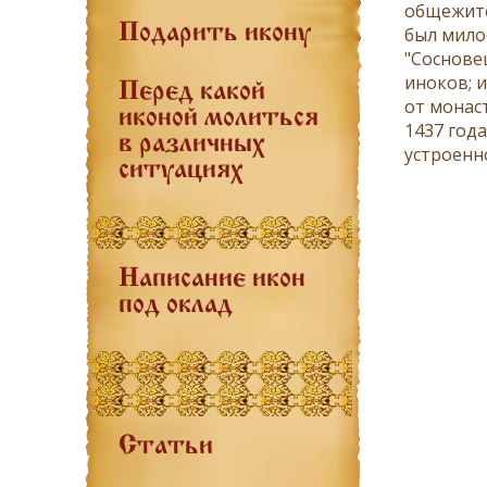
общежите
Подарить икону
был мило
"Сосновец
иноков; 
Перед какой
от монас
иконой молиться
1437 года
в различных
устроенн
ситуациях
Написание икон
под оклад
Статьи