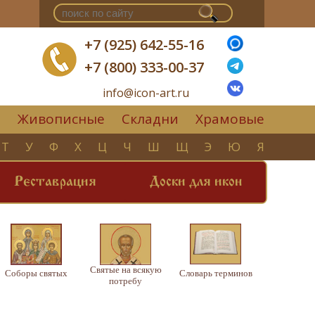
+7 (925) 642-55-16
+7 (800) 333-00-37
info@icon-art.ru
Живописные
Складни
Храмовые
▼
Т
У
Ф
Х
Ц
Ч
Ш
Щ
Э
Ю
Я
Реставрация
Доски для икон
Святые на всякую
Соборы святых
Словарь терминов
потребу