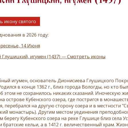
исий Глушицкий, игумен (1437)
ь икону святого
днования в 2026 году:
ресенье, 14 Июня
 Глушицкий, игумен (1437) — Смотреть иконы
ный игумен, основатель Дионисиева Глушицкого Покр
одился в конце 1362 г., близ города Вологды, но кто бы
об этом не сохранилось никаких сказаний. Иноческую 
на острове Кубенского озера, где постригся в монашест
, перебрался на другую сторону озера и в местности "С
кий монастырь). Другим местом уединения преподобног
 берегу Кубенского озера на реке Глушице близ села Ус
и братские кельи, а в 1412 г. величественный храм. Ж