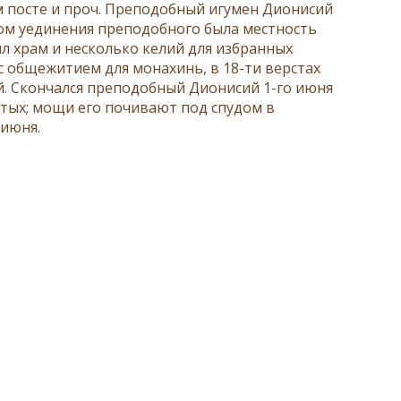
 посте и проч. Преподобный игумен Дионисий
ом уединения преподобного была местность
оил храм и несколько келий для избранных
с общежитием для монахинь, в 18-ти верстах
й. Скончался преподобный Дионисий 1-го июня
вятых; мощи его почивают под спудом в
 июня.