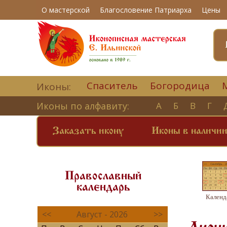
О мастерской
Благословение Патриарха
Цены
Спаситель
Богородица
Иконы:
Иконы по алфавиту:
А
Б
В
Г
Заказать икону
Иконы в наличи
Православный
календарь
Календ
<<
Август - 2026
>>