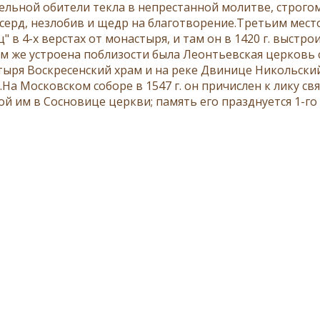
льной обители текла в непрестанной молитве, строгом
серд, незлобив и щедр на благотворение.Третьим мест
" в 4-х верстах от монастыря, и там он в 1420 г. выстр
им же устроена поблизости была Леонтьевская церковь 
тыря Воскресенский храм и на реке Двинице Никольски
.На Московском соборе в 1547 г. он причислен к лику с
ой им в Сосновице церкви; память его празднуется 1-го