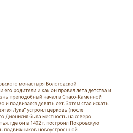
овского монастыря Вологодской
ли его родители и как он провел лета детства и
жизнь преподобный начал в Спасо-Каменной
во и подвизался девять лет. Затем стал искать
вятая Лука" устроил церковь (после
о Дионисия была местность на северо-
тья, где он в 1402 г. построил Покровскую
изнь подвижников новоустроенной