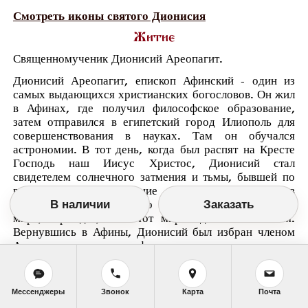
Смотреть иконы святого Дионисия
Житие
Священномученик Дионисий Ареопагит.
Дионисий Ареопагит, епископ Афинский - один из
самых выдающихся христианских богословов. Он жил
в Афинах, где получил философское образование,
затем отправился в египетский город Илиополь для
совершенствования в науках. Там он обучался
астрономии. В тот день, когда был распят на Кресте
Господь наш Иисус Христос, Дионисий стал
свидетелем солнечного затмения и тьмы, бывшей по
всей земле в течение трех часов. Он в
В наличии
Заказать
изумлении
воскликнул: Это или Бог, Создатель всего
мира, страждет, или этот мир видимый кончается.
Вернувшись в Афины, Дионисий был избран членом
Ареопага - верховного афинского суда.
Когда апостол Павел проповедовал в афинском
Ареопаге (Деян. 17, 16 - 34), Дионисий уверовал и
принял святое Крещение. В течение трех лет он был
Мессенджеры
Звонок
Карта
Почта
сподвижником святого апостола Павла в проповеди