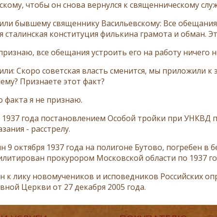
скому, чтобы он снова вернулся к священническому слу
или бывшему священнику Васильевскому: Все обещания у
ся сталинская конституция филькина грамота и обман. Э
 признаю, все обещания устроить его на работу ничего не 
или: Скоро советская власть сменится, мы приложили к 
ему? Признаете этот факт?
о факта я не признаю.
я 1937 года постановлением Особой тройки при УНКВД 
зания - расстрелу.
н 9 октября 1937 года на полигоне Бутово, погребен в 
илитирован прокурором Московской области по 1937 го
н к лику новомучеников и исповедников Российских о
вной Церкви от 27 декабря 2005 года.