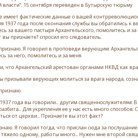
й власти". 15 сентября переведен в Бутырскую тюрьму.
е имеет фактические данные о вашей контрреволюцион
ля 1937 года после окончания службы вы обратились к 
ь за вашего пастыря Архангельского, помолитесь и за м
т вы признаете? спросил его следователь.
я признаю. Я говорил в проповеди верующим: Архангельс
ь за него, помолитесь и за меня.
и, что Архангельский арестован органами НКВД как враг
вы призывали верующих молиться за врага народа, созн
 признаю.
 1937 года вы говорили... другим священнослужителям: 
азбита... Для укрепления ее у нас есть много способов:
ься от церкви... Признаете вы этот факт?
изнаю. Я говорил тогда, что прислан сюда за послушание
 тяжело одному, работы много... Нужен мне второй свящ