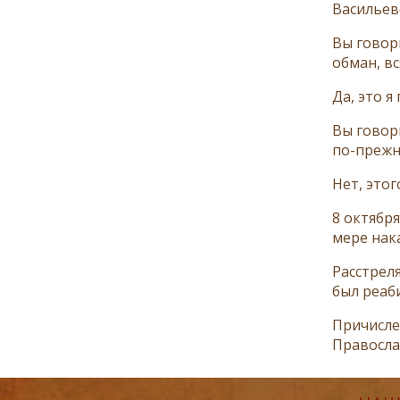
Васильев
Вы говор
обман, в
Да, это я
Вы говор
по-прежн
Нет, этог
8 октябр
мере нака
Расстреля
был реаб
Причисле
Правосла