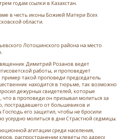
рем годам ссылки в Казахстан.
раме в честь иконы Божией Матери Всех
ковской области.
льевского Лотошинского района на место
.
 священник Димитрий Розанов ведет
нтисоветской работы, и проповедует
ак пример такой проповеди председатель
дшественник находится в тюрьме, так возможно
опросил дежурных свидетелей, которые
, что в проповеди он призывал молиться за
о, пострадавшего от большевиков и
ы Господь его защитил, чтобы не бросили
о усердно молиться в дни Страстной седмицы.
люционной агитации среди населения,
ров, распространении клеветы по адресу