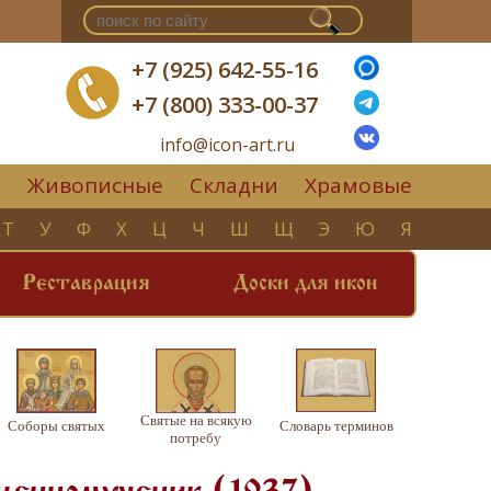
+7 (925) 642-55-16
+7 (800) 333-00-37
info@icon-art.ru
Живописные
Складни
Храмовые
▼
Т
У
Ф
Х
Ц
Ч
Ш
Щ
Э
Ю
Я
Реставрация
Доски для икон
Святые на всякую
Соборы святых
Словарь терминов
потребу