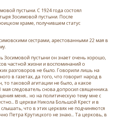
овой пустыни. С 1924 года состоял
тыря Зосимовой пустыни. После
оицком храме, получившем статус
зосимовскими сестрами, арестованными 22 мая в
му.
нь Зосимовой пустыни он знает очень хорошо,
осов частной жизни и воспоминаний о
аких разговоров не было. Говорили лишь на
го в газетах, да того, что говорит народ в
, то таковой агитации не было, а какое
1 мая следователь снова допросил священника.
ния меня... но на политическую тему мне с
стно... В церкви Никола Большой Крест и в
слышать, что в этих церквях не подчиняются
но Петра Крутицкого не знаю... Та церковь, в