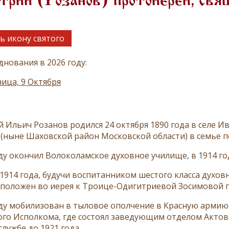
трий (Розанов) протоиерей, свя
ь икону святого
днования в 2026 году:
ица, 9 Октября
 Ильич Розанов родился 24 октября 1890 года в селе 
 (ныне Шаховской район Московской области) в семье п
оду окончил Волоколамское духовное училище, в 1914 г
 1914 года, будучи воспитанником шестого класса духов
оположен во иерея к Троице-Одигитриевой Зосимовой 
оду мобилизован в тыловое ополчение в Красную армию
го Исполкома, где состоял заведующим отделом Актов 
лужбе до 1921 года.