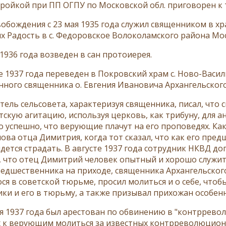
тройкой при ПП ОГПУ по Московской обл. приговорен к т
вобождения с 23 мая 1935 года служил священником в х
х Радость в с. Федоровское Волоколамского района Мос
1936 года возведен в сан протоиерея.
е 1937 года переведен в Покровский храм с. Ново-Васи
нного священника о. Евгения Ивановича Архангельского
тель сельсовета, характеризуя священника, писал, что
тскую агитацию, используя церковь, как трибуну, для а
о успешно, что верующие плачут на его проповедях. К
лова отца Димитрия, когда тот сказал, что как его пре
идется страдать. В августе 1937 года сотрудник НКВД д
, что отец Димитрий человек опытный и хорошо служит
редшественника на приходе, священника Архангельског
ся в советской тюрьме, просил молиться и о себе, чтоб
ки и его в тюрьму, а также призывал прихожан особенн
ря 1937 года был арестован по обвинению в "контррево
 к верующим молиться за известных контрреволюционе