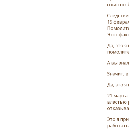
советско
Следстви
15 февра
Помолитес
Этот фак
Да, это 
помолитес
А вы знал
Значит, 
Да, это я
21 марта
властью р
отказыват
Это я пр
работать