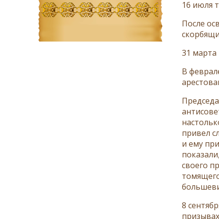
16 июля 
После ос
скорбящи
31 марта 
В феврал
арестова
Председа
антисове
настольк
привел с
и ему пр
показали
своего п
томящего
большеви
8 сентяб
призывах