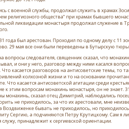
сь с военной службы, продолжал служить в храмах Зосим
рем религиозного общества" при храмах бывшего монас
льной ликвидации монастыря продолжал служение в Тр
ого.
931 года был арестован. Проходил по одному делу с 11 
ово. 29 мая все они были переведены в Бутырскую тюрь
на вопросы следователя, священник сказал, что монахи
бывал, и они у него, разговор между ними касался вопр
 Что касается разговоров на антисоветские темы, то т
ривлений колхозной жизни и то на основании прочитанно
е. Что касается антисоветской агитации среди крестьян
е к этим вопросам монахинь монастыря, он не знает. 3
ны монахинь, сказал отец Димитрий, наблюдались посеще
рить не приходилось, за что их арестовали, мне неизве
а Воздвиженке бывать не приходилось, но приходилось 
иту Сергию, а подчиняются Петру Крутицкому. Сам я лич
я служу, принадлежит к сергиевской ориентации.