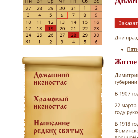
Дими
Пн
Вт
Ср
Чт
Пт
Сб
Вс
1
2
27
28
29
30
31
3
4
5
7
8
9
6
10
11
12
13
14
15
16
Заказат
17
18
19
20
21
22
23
24
25
26
27
28
29
30
Дни праз
31
1
2
3
4
5
6
Пятн
Житие
Димитрий
Домашний
губернии
иконостас
В 1907 г
Храмовый
22 марта
иконостас
году рук
Написание
В 1918 г
Фоминско
редких святых
военной с