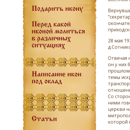
Подарить икону
Вернувши
"секрета
окончате
Перед какой
приходск
иконой молиться
в различных
28 мая 1
ситуациях
д.Сотник
Отвечая 
он у них 
прошлом.
Написание икон
темы иск
под оклад
транспорт
отношени
Со сторо
ними гово
церкви н
митропол
Статьи
которой 