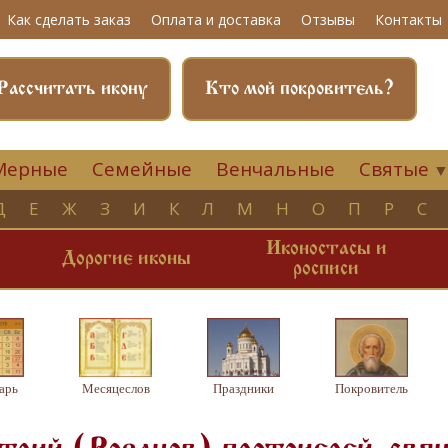
Как сделать заказ
Оплата и доставка
Отзывы
Контакты
Рассчитать икону
Кто мой покровитель?
Мерные
Семейные
Венчальные
Святые
Д
Е
Ж
З
И
К
Л
М
Н
О
П
Р
С
Иконостасы и
и
Дорогие иконы
росписи
арь
Месяцеслов
Праздники
Покровитель