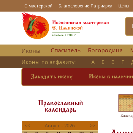
О мастерской
Благословение Патриарха
Цены
Спаситель
Богородица
Иконы:
Иконы по алфавиту:
А
Б
В
Г
Заказать икону
Иконы в наличи
Православный
календарь
Календ
<<
Август - 2026
>>