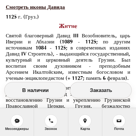
Смотреть иконы Давида
1125 г. (Груз.)
Житие
Святой благоверный Давид III Возобновитель, царь
Иверии и Абхазии (1089 - 1125; по другим
источникам 1084 - 1125; в современных изданиях
Давид IV Строитель), - выдающийся государственный,
культурный и церковный деятель Грузии. Был
воспитан своим духовником - преподобным
Арсением Икалтойским, известным богословом и
ученым-энциклопедистом (+ 1127; память 6 февраля).
Наименование "Возобновитель" дал святому царю
В наличии
Заказать
Давиду грузинский народ за его великие труды по
восстановлению Грузии и укреплению Грузинской
Православной Церкви. Грузия, безжалостно
опустошенная турками, страдавшая от междоусобиц,
под скипетром Давида Возобновителя объединилась в
сильное централизованное государство. Грузинская
Мессенджеры
Звонок
Карта
Почта
Церковь, в процветании которой царь видел залог