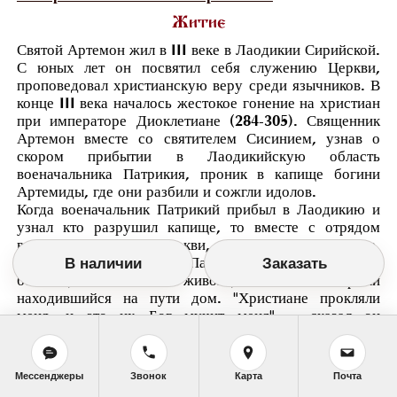
Житие
Святой Артемон жил в III веке в Лаодикии Сирийской.
С юных лет он посвятил себя служению Церкви,
проповедовал христианскую веру среди язычников. В
конце III века началось жестокое г
онение на христиан
при императоре Диоклетиане (284-305). Священник
Артемон вместе со святителем Сисинием, узнав о
скором прибытии в Лаодикийскую область
военачальника Патрикия, проник в капище богини
Артемиды, где они разбили и сожгли идолов.
Когда военачальник Патрикий прибыл в Лаодикию и
узнал кто разрушил капище, то вместе с отрядом
воинов направился к церкви, где молились христиане.
Но не дойдя до церкви, Патрикия сразила внезапная
В наличии
Заказать
болезнь, и его еле живого, внесли в первый
находившийся на пути дом. "Христиане прокляли
меня, и это их Бог мучит меня", - сказал он
приближенным. Мольбы Патрикия к идолам не
облегчили его страданий. Он послал гонца к
святителю Сисинию и просил его помощи, обещая в
Мессенджеры
Звонок
Карта
Почта
благодарность сделать золотую статую епископа.