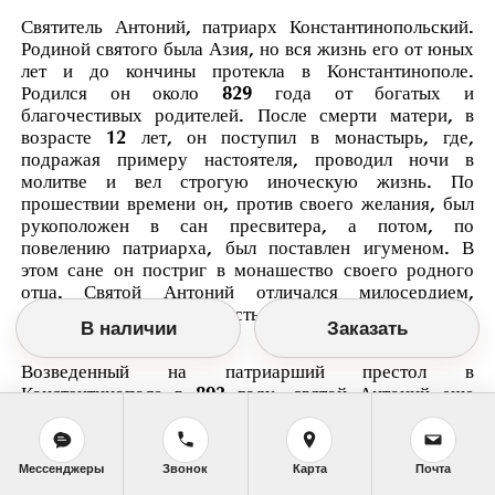
Святитель Антоний, патриарх Константинопольский.
Родиной святого была Азия, но вся жизнь его от юных
лет и до кончины протекла в Константинополе.
Родился он около 829 года от богатых и
благочестивых родителей. После смерти матери, в
возрасте 12 лет, он поступил в монастырь, где,
подражая примеру настоятеля, проводил ночи в
молитве и вел строгую иноческую жизнь. По
прошествии времени он, против своего желания, был
рукоположен в сан пресвитера, а потом, по
повелению патриарха, был поставлен игуменом. В
этом сане он постриг в монашество своего родного
отца. Святой Антоний отличался милосердием,
любовью и попечительностью о бедных, раздавая им
В наличии
Заказать
щедрую милостыню.
Возведенный на патриарший престол в
Константинополе в 893 году, святой Антоний еще
усилил свое попечение о бедных и особенно о бедных
из духовного сословия. При поддержке со стороны
императора Льва Мудрого, патриарх Антоний сделал
Мессенджеры
Звонок
Карта
Почта
много добра для Церкви. Он заботился об