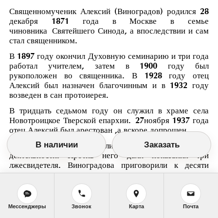
С
вященномученик Алексий (Виноградов) родился 28
декабря 1871 года в Москве в семье
чиновника
Святейшего Синода, а впоследствии и сам
стал священником.
В 1897 году окончил Духовную семинарию и три года
работал учителем, затем в 1900 году был
рукоположен во священника. В 1928 году отец
Алексий был назначен благочинным и в 1932 году
возведен в сан протоиерея.
В тридцать седьмом году он служил в храме села
Новотроицкое Тверской епархии.
27ноября 1937 года
отец Алексий был арестован ,а вскоре допрошен.
В наличии
Заказать
Отца Алексия обвинили в контрреволюционной
деятельности. Против него дали показания три
лжесвидетеля. Виноградова приговорили к десяти
годам заключения в исправительно-трудовом лагере.
До отправки по этапу он находился в тюрьме в городе
Ржеве.
Там один из заключенных написал донос о
разговорах, которые вели в камере другие узники.
Мессенджеры
Звонок
Карта
Почта