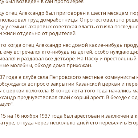
ду был возведен в сан протоиерея.
оду отец Александр был приговорен к шести месяцам тю
использовал труд домработницы. Опротестовал это реш
оду у семьи Сахаровых советская власть отняла последн
и жили отдельно от родителей.
что когда отец Александр нес домой какие-нибудь прод
, ему встречался кто-нибудь из детей, особо нуждающи
ивался и раздавал все детворе. На Пасху и престольны
ные молебны, обходя дома прихожан.
37 года в клубе села Петровского местные коммунисты 
обсуждался вопрос о закрытии Казанской церкви и пере
 с церкви колокола. В конце лета того года начались 
сандр предчувствовал свой скорый арест. В беседе с од
зьмут
".
 15 на 16 ноября 1937 года был арестован и заключен в
атуре, откуда через несколько дней его перевели в Ег