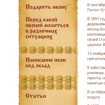
В сентяб
Подарить икону
Погост Ег
В 1897 г
Перед какой
деревням
иконой молиться
иконы Бо
в различных
настоящее
ситуациях
своей ст
церкви. 
13 ноябр
святител
Написание икон
под оклад
К забота
училище,
причта, 
нанятых 
В октябр
Статьи
округа.