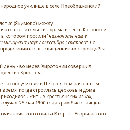
е народное училище в селе Преображенский
елетия (Якимова) между
чато строительство храма в честь Казанской
в котором просили "
назначить нам в
семинарских наук Александра Сахарова
". Со
пределении его во священника к строящейся
й день - во иерея. Хиротонии совершил
ждества Христова.
ие законоучителя в Петровском начальном
е время, когда строилась церковь и дома
Приходилось жить в крестьянских избах,
олучал. 25 мая 1900 года храм был освящен.
агочиннического совета Второго Егорьевского