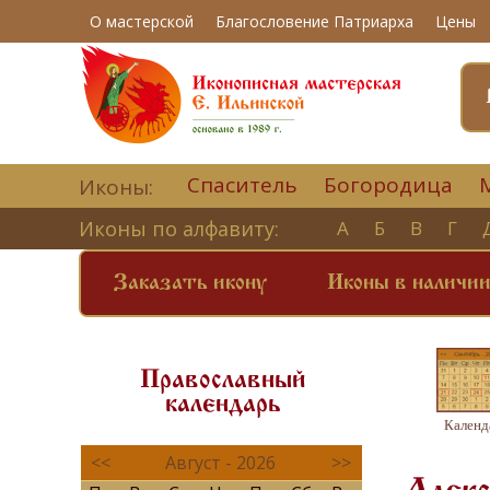
О мастерской
Благословение Патриарха
Цены
Спаситель
Богородица
Иконы:
Иконы по алфавиту:
А
Б
В
Г
Заказать икону
Иконы в наличи
Православный
календарь
Календ
<<
Август - 2026
>>