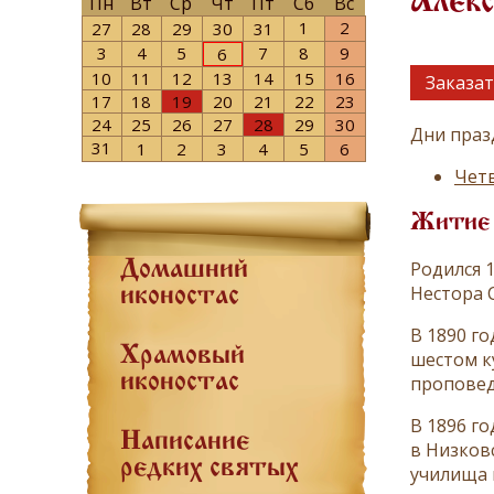
Алекс
Пн
Вт
Ср
Чт
Пт
Сб
Вс
1
2
27
28
29
30
31
3
4
5
7
8
9
6
10
11
12
13
14
15
16
Заказат
17
18
19
20
21
22
23
24
25
26
27
28
29
30
Дни праз
31
1
2
3
4
5
6
Четв
Житие
Родился 1
Домашний
Нестора 
иконостас
В 1890 г
Храмовый
шестом к
иконостас
проповед
В 1896 г
Написание
в Низков
редких святых
училища 