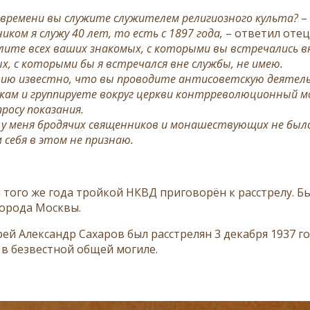
о времени вы служите служителем религиозного культа?
–
иком я служу 40 лет, то есть с 1897 года,
– ответил отец
лите всех ваших знакомых, с которыми вы встречались в
х, с которыми бы я встречался вне службы, не имею.
вию известно, что вы проводите антисоветскую деятель
кам и группируете вокруг церкви контрреволюционный м
росу показания.
 у меня бродячих священников и монашествующих не было
себя в этом не признаю.
я того же года тройкой НКВД приговорён к расстрелу. Б
орода Москвы.
ей Александр Сахаров был расстрелян 3 декабря 1937 г
 в безвестной общей могиле.