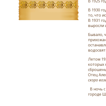
В 1925 го
В 1930 г
то, что 
В 1931 г
выросли 
Бывало, 
прихожан
останавл
водосвят
Летом 19
которых 
сброшены
Отец Алек
скоро во
В ночь с
городе Ш