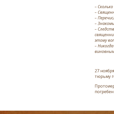
– Скольк
– Священн
– Перечис
– Знакомы
– Следст
священни
этому воп
– Никогда
виновным 
27 ноябр
тюрьму г
Протоиер
погребен