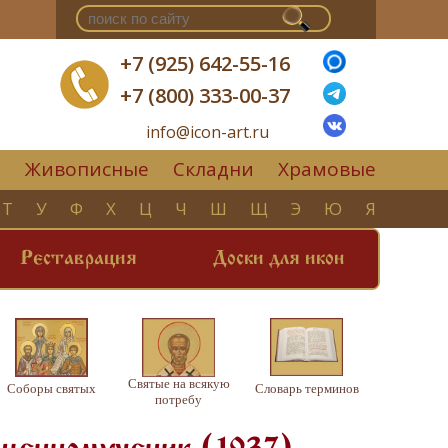
+7 (925) 642-55-16
+7 (800) 333-00-37
info@icon-art.ru
Живописные
Складни
Храмовые
▼
Т
У
Ф
Х
Ц
Ч
Ш
Щ
Э
Ю
Я
Реставрация
Доски для икон
Святые на всякую
Соборы святых
Словарь терминов
потребу