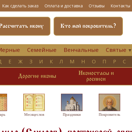
Как сделать заказ
Оплата и доставка
Отзывы
Контакты
Рассчитать икону
Кто мой покровитель?
Мерные
Семейные
Венчальные
Святые
Д
Е
Ж
З
И
К
Л
М
Н
О
П
Р
С
Иконостасы и
и
Дорогие иконы
росписи
арь
Месяцеслов
Праздники
Покровитель