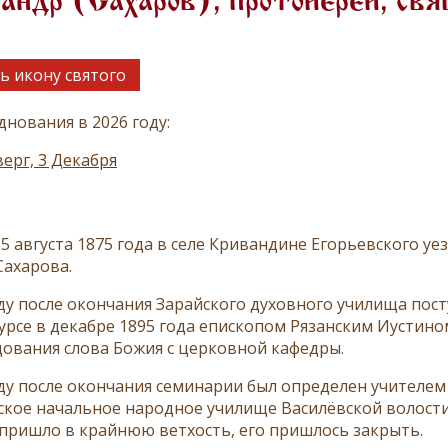
андр (Сахаров), протоиерей, св
ь икону святого
днования в 2026 году:
ерг, 3 Декабря
5 августа 1875 года в селе Кривандине Егорьевского уе
Сахарова.
оду после окончания Зарайского духовного училища пос
урсе в декабре 1895 года епископом Рязанским Иустино
ования слова Божия с церковной кафедры.
оду после окончания семинарии был определен учителе
ское начальное народное училище Василёвской волости 
пришло в крайнюю ветхость, его пришлось закрыть.