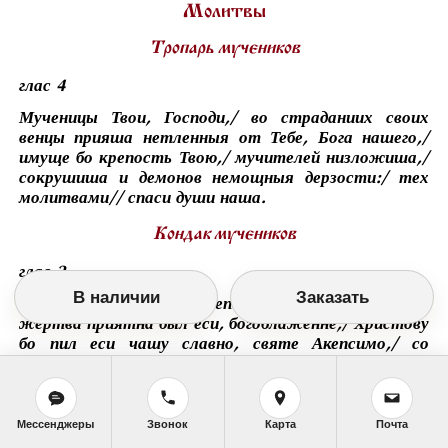
Молитвы
Тропарь мучеников
глас 4
Мученицы Твои, Господи,/ во страданиих своих
венцы прияша нетленныя от Тебе, Бога нашего,/
имуще бо крепость Твою,/ мучителей низложиша,/
сокрушиша и демонов немощныя дерзости:/ тех
молитвами// спаси души наша.
Кондак мучеников
глас 2
В наличии
Заказать
Божественная, мудре, непорочно тайноводил еси,/
жертва приятна был еси, богоблаженне,/ Христову
бо пил еси чашу славно, святе Акепсимо,/ со
страдальцы твоими,// моляся непрестанно о всех
нас.
Мессенджеры
Звонок
Карта
Почта
Житие