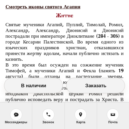
Смотреть иконы святого Агапия
Житие
Святые мученики Агапий, Пуплий, Тимолай, Ромил,
Александр, Александр, Дионисий и Дионисий
пострадали при императоре Диоклитиане (284 - 305) в
городе Кесарии Палестинской. Во время одного из
языческих праздников христиан, отказавшихся
принести жертву идолам, начали публично истязать и
каз
нить.
В это время был осужден на сожжение мученик
Тимофей, а мученики Агапий и Фекла (память 19
августа) были отданы на растерзание зверям.
Находившиеся в толпе юноши-христиане Пуплий,
В наличии
Заказать
Тимолай, Александр, другой Александр, Дионисий и
иподиакон Диаспольской церкви Ромил решили
публично исповедать веру и пострадать за Христа. В
знак добровольного подвига они связали себе руки и
явились к правителю Урвану.
Видя их молодость, правитель пробовал уговорить их
отказаться от своего решения, но тщетно. Тогда он
Мессенджеры
Звонок
Карта
Почта
бросил их в темницу, где уже находились двое