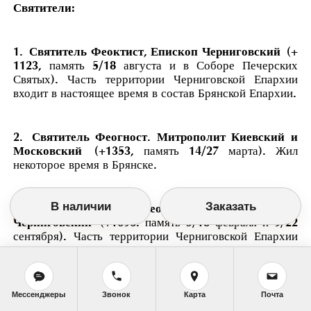
Святители:
1.
Святитель Феоктист, Епископ Черниговский
(+
1123, память 5/18 августа и в Соборе Печерских
Святых). Часть территории Черниговской Епархии
входит в настоящее время в состав Брянской Епархии.
2.
Святитель Феогност. Митрополит Киевский и
Московский
(+1353, память 14/27 марта). Жил
некоторое время в Брянске.
В наличии
Заказать
3.
Святитель Феодосий, Архиепископ
Черниговский
(+1696. память 5/18 февраля и 9/22
сентября). Часть территории Черниговской Епархии
входит в настоящее время в состав Брянской Епархии.
4.
Святитель Иоанн, Митрополит
Мессенджеры
Звонок
Карта
Почта
Тобольский
(+1715. память 10/23 июня). Был