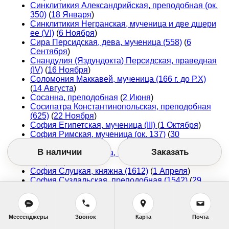
Синклитикия Александрийская, преподобная (ок.
350)
(
18 Января
)
Синклитикия Негранская, мученица и две дщери
ее (VI)
(
6 Ноября
)
Сира Персидская, дева, мученица (558)
(
6
Сентября
)
Снандулия (Яздундокта) Персидская, праведная
(IV)
(
16 Ноября
)
Соломония Маккавей, мученица (166 г. до Р.Х)
(
14 Августа
)
Сосанна, преподобная
(
2 Июня
)
Сосипатра Константинопольская, преподобная
(625)
(
22 Ноября
)
София Египетская, мученица (III)
(
1 Октября
)
София Римская, мученица (ок. 137)
(
30
Сентября
)
В наличии
Заказать
София Селиверстова, преподобномученица
(
28
Февраля
)
София Слуцкая, княжна (1612)
(
1 Апреля
)
София Суздальская, преподобная (1542)
(
29
Декабря
,
14 Августа
)
София Хотокуриду, преподобная (1974)
(
6 Мая
)
Стефанида Дамасская, мученица (II)
(
24 Ноября
)
Сусанна праведная, мироносица (I)
Мессенджеры
Звонок
Карта
Почта