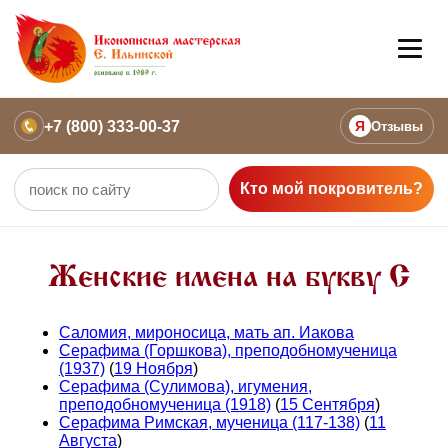
+7 (800) 333-00-37
Я
Отзывы
Кто мой покровитель?
Женские имена на букву С
Саломия, мироносица, мать ап. Иакова
Серафима (Горшкова), преподобномученица
(1937)
(
19 Ноября
)
Серафима (Сулимова), игумения,
преподобномученица (1918)
(
15 Сентября
)
Серафима Римская, мученица (117-138)
(
11
Августа
)