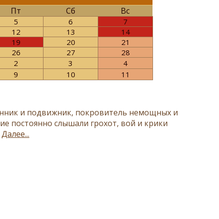
Пт
Сб
Вс
5
6
7
12
13
14
19
20
21
26
27
28
2
3
4
9
10
11
енник и подвижник, покровитель немощных и
ие постоянно слышали грохот, вой и крики
.
Далее...