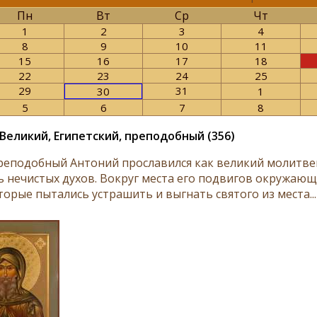
Пн
Вт
Ср
Чт
1
2
3
4
8
9
10
11
15
16
17
18
22
23
24
25
29
31
30
1
5
6
7
8
Великий, Египетский, преподобный (356)
реподобный Антоний прославился как великий молитв
ь нечистых духов. Вокруг места его подвигов окружающ
торые пытались устрашить и выгнать святого из места..