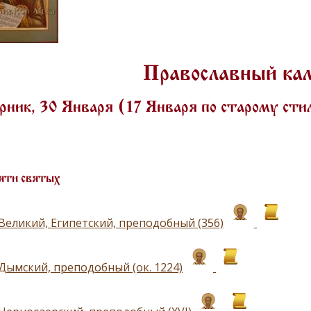
Православный ка
ник, 30 Января (17 Января по старому ст
яти святых
Великий, Египетский, преподобный (356)
Дымский, преподобный (ок. 1224)