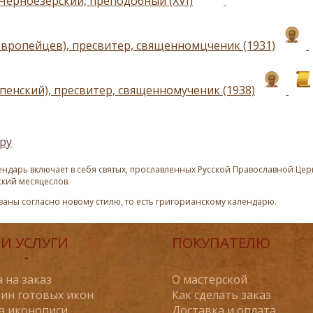
Черноезерский, преподобный (XVI)
Европейцев), пресвитер, священномцченик (1931)
спенский), пресвитер, священномученик (1938)
ру
ндарь включает в себя святых, прославленных Русской Православной Церк
ский месяцеслов.
азаны согласно новому стилю, то есть григорианскому календарю.
И УСЛУГИ
ПОКУПАТЕЛЮ
 на заказ
О мастерской
ин готовых икон
Как сделать заказ
а иконописи
Доставка и оплата