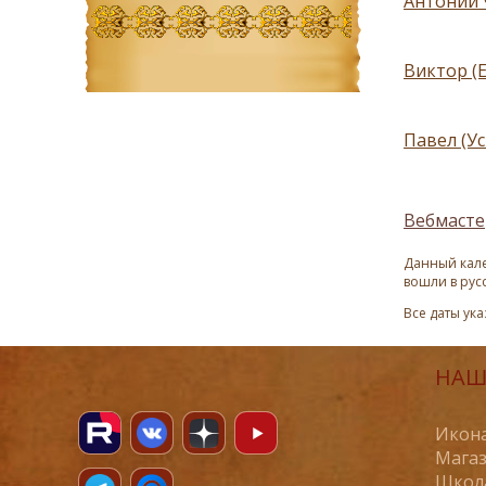
Антоний 
Виктор (
Павел (У
Вебмасте
Данный кале
вошли в рус
Все даты ук
НАШ
Икона
Магаз
Школ