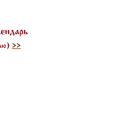
лендарь
илю)
>>