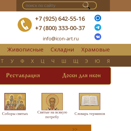
+7 (925) 642-55-16
+7 (800) 333-00-37
info@icon-art.ru
Живописные
Складни
Храмовые
▼
Т
У
Ф
Х
Ц
Ч
Ш
Щ
Э
Ю
Я
Реставрация
Доски для икон
Святые на всякую
Соборы святых
Словарь терминов
потребу
>>