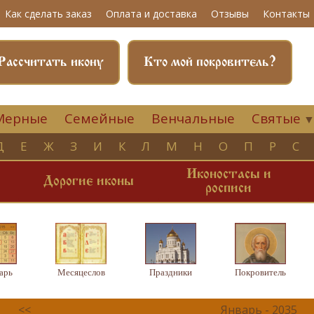
Как сделать заказ
Оплата и доставка
Отзывы
Контакты
Рассчитать икону
Кто мой покровитель?
Мерные
Семейные
Венчальные
Святые
Д
Е
Ж
З
И
К
Л
М
Н
О
П
Р
С
Иконостасы и
и
Дорогие иконы
росписи
арь
Месяцеслов
Праздники
Покровитель
<<
Январь - 2035