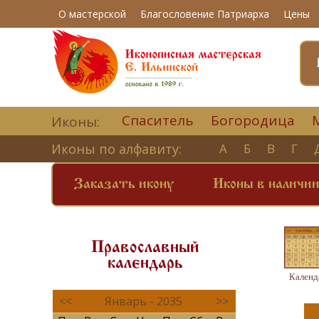
О мастерской
Благословение Патриарха
Цены
Спаситель
Богородица
Иконы:
Иконы по алфавиту:
А
Б
В
Г
Заказать икону
Иконы в наличи
Православный
календарь
Календ
<<
Январь - 2035
>>