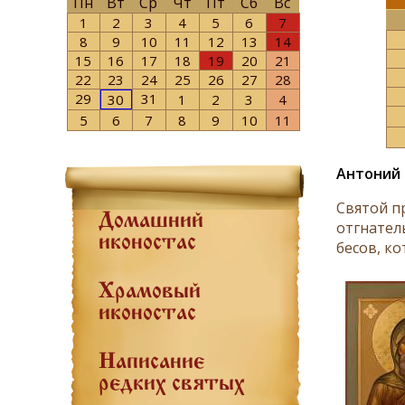
Пн
Вт
Ср
Чт
Пт
Сб
Вс
1
2
3
4
5
6
7
8
9
10
11
12
13
14
15
16
17
18
19
20
21
22
23
24
25
26
27
28
29
31
30
1
2
3
4
5
6
7
8
9
10
11
Антоний 
Святой п
Домашний
отгнател
иконостас
бесов, ко
Храмовый
иконостас
Написание
редких святых