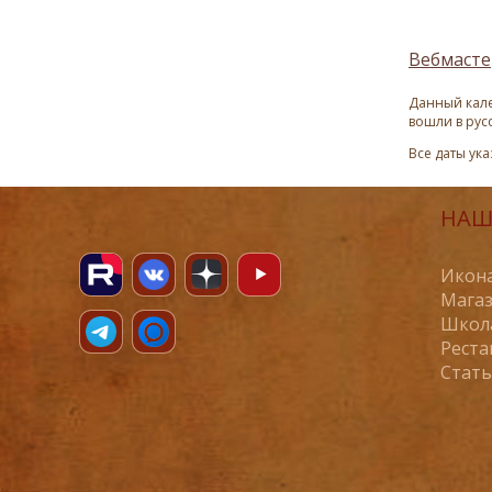
Вебмасте
Данный кале
вошли в рус
Все даты ук
НАШ
Икона
Магаз
Школ
Реста
Стат