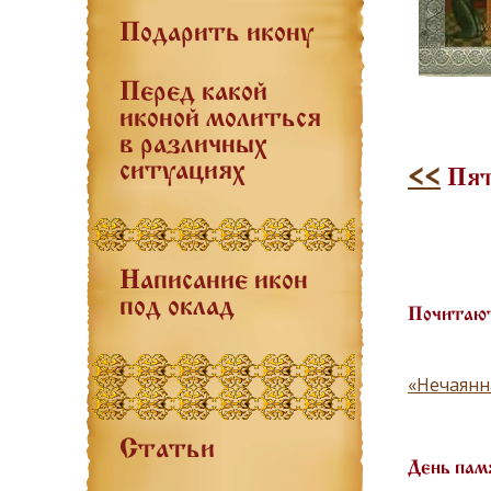
Подарить икону
Перед какой
иконой молиться
в различных
ситуациях
<<
Пятн
Написание икон
под оклад
Почитают
«Нечаянн
Статьи
День пам