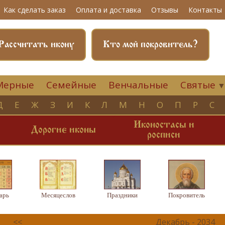
Как сделать заказ
Оплата и доставка
Отзывы
Контакты
Рассчитать икону
Кто мой покровитель?
Мерные
Семейные
Венчальные
Святые
Д
Е
Ж
З
И
К
Л
М
Н
О
П
Р
С
Иконостасы и
и
Дорогие иконы
росписи
арь
Месяцеслов
Праздники
Покровитель
<<
Декабрь - 2034