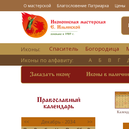
О мастерской
Благословение Патриарха
Цены
Спаситель
Богородица
Иконы:
Иконы по алфавиту:
А
Б
В
Г
Заказать икону
Иконы в наличи
Православный
календарь
Календ
<<
Декабрь - 2034
>>