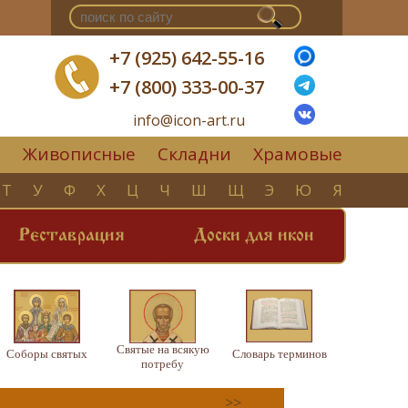
+7 (925) 642-55-16
+7 (800) 333-00-37
info@icon-art.ru
Живописные
Складни
Храмовые
▼
Т
У
Ф
Х
Ц
Ч
Ш
Щ
Э
Ю
Я
Реставрация
Доски для икон
Святые на всякую
Соборы святых
Словарь терминов
потребу
>>