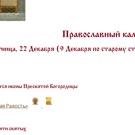
Православный ка
ица, 22 Декабря (9 Декабря по старому 
ся иконы Пресвятой Богородицы
ая Радость»
яти святых