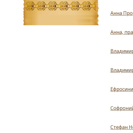
Анна Прор
Анна, пр
Владимир
Владимир
Ефросини
Софроний
Стефан Н