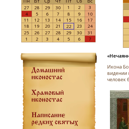
Пн
Вт
Ср
Чт
Пт
Сб
Вс
1
2
3
27
28
29
30
4
5
6
7
8
9
10
11
12
13
14
15
16
17
18
19
20
21
23
24
22
25
26
27
28
29
30
31
1
2
3
4
5
6
7
«Нечаянн
Икона Бо
Домашний
видении 
иконостас
человек 
Храмовый
иконостас
Написание
редких святых