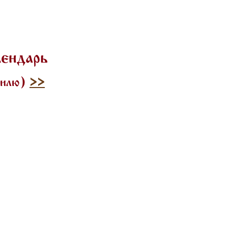
лендарь
стилю)
>>