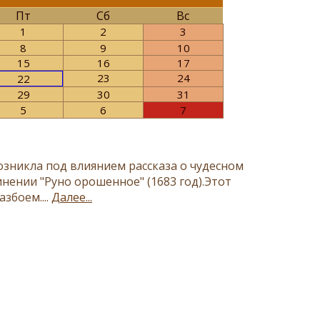
Пт
Сб
Вс
1
2
3
8
9
10
15
16
17
23
24
22
29
30
31
5
6
7
зникла под влиянием рассказа о чудесном
нении "Руно орошенное" (1683 год).Этот
збоем....
Далее...