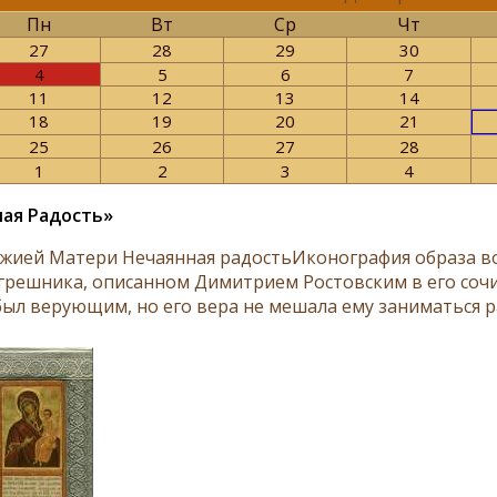
Пн
Вт
Ср
Чт
27
28
29
30
4
5
6
7
11
12
13
14
18
19
20
21
25
26
27
28
1
2
3
4
ая Радость»
жией Матери Нечаянная радостьИконография образа во
грешника, описанном Димитрием Ростовским в его сочи
был верующим, но его вера не мешала ему заниматься ра