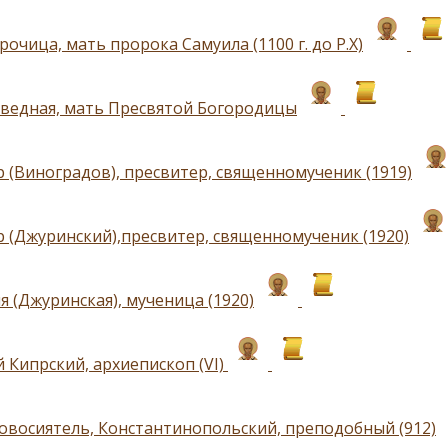
очица, мать пророка Самуила (1100 г. до Р.Х)
аведная, мать Пресвятой Богородицы
 (Виноградов), пресвитер, священномученик (1919)
 (Джуринский),пресвитер, священномученик (1920)
я (Джуринская), мученица (1920)
 Кипрский, архиепископ (VI)
овосиятель, Константинопольский, преподобный (912)