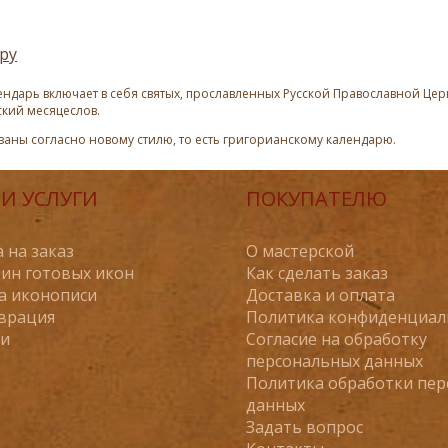
ру
ндарь включает в себя святых, прославленных Русской Православной Церк
ский месяцеслов.
азаны согласно новому стилю, то есть григорианскому календарю.
И УСЛУГИ
ПОКУПАТЕЛЮ
 на заказ
О мастерской
ин готовых икон
Как сделать заказ
а иконописи
Доставка и оплата
врация
Политика конфиденциал
ьи
Согласие на обработку
персональных данных
Политика обработки пе
данных
Задать вопрос