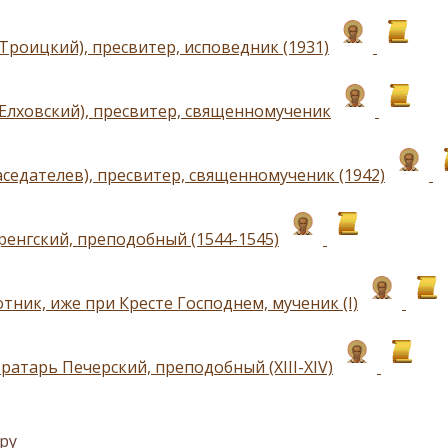
Троицкий), пресвитер, исповедник (1931)
(Елховский), пресвитер, священномученик
аседателев), пресвитер, священномученик (1942)
ренгский, преподобный (1544-1545)
тник, иже при Кресте Господнем, мученик (I)
ратарь Печерский, преподобный (XIII-XIV)
ру