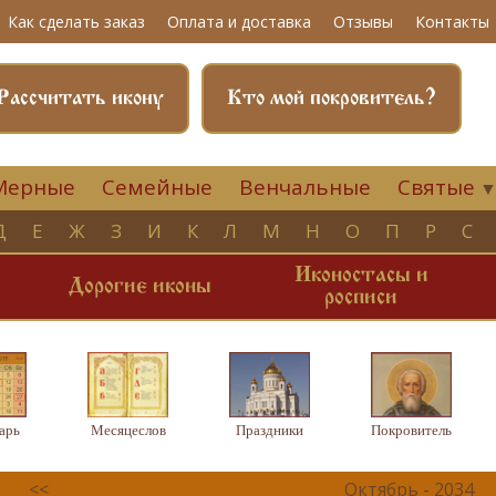
Как сделать заказ
Оплата и доставка
Отзывы
Контакты
Рассчитать икону
Кто мой покровитель?
Мерные
Семейные
Венчальные
Святые
Д
Е
Ж
З
И
К
Л
М
Н
О
П
Р
С
Иконостасы и
и
Дорогие иконы
росписи
арь
Месяцеслов
Праздники
Покровитель
<<
Октябрь - 2034