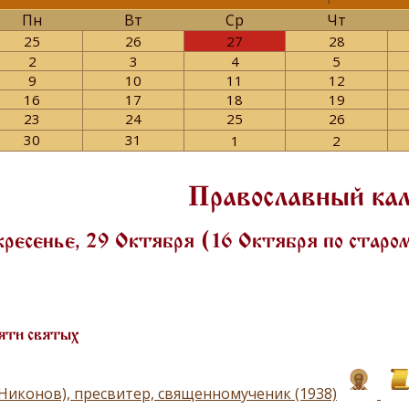
Пн
Вт
Ср
Чт
25
26
27
28
2
3
4
5
9
10
11
12
16
17
18
19
23
24
25
26
30
31
1
2
Православный ка
ресенье, 29 Октября (16 Октября по стар
яти святых
(Никонов), пресвитер, священномученик (1938)