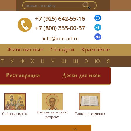
+7 (925) 642-55-16
+7 (800) 333-00-37
info@icon-art.ru
Живописные
Складни
Храмовые
▼
Т
У
Ф
Х
Ц
Ч
Ш
Щ
Э
Ю
Я
Реставрация
Доски для икон
Святые на всякую
Соборы святых
Словарь терминов
потребу
>>