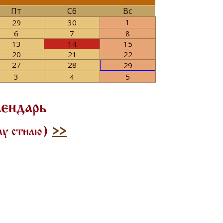
Пт
Сб
Вс
1
29
30
6
7
8
13
14
15
20
21
22
27
28
29
3
4
5
лендарь
ому стилю)
>>