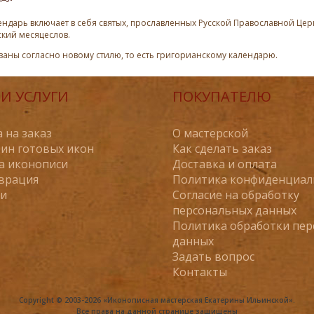
ндарь включает в себя святых, прославленных Русской Православной Церк
ский месяцеслов.
азаны согласно новому стилю, то есть григорианскому календарю.
И УСЛУГИ
ПОКУПАТЕЛЮ
 на заказ
О мастерской
ин готовых икон
Как сделать заказ
а иконописи
Доставка и оплата
врация
Политика конфиденциал
ьи
Согласие на обработку
персональных данных
Политика обработки пе
данных
Задать вопрос
Контакты
Copyright © 2003-2026 «Иконописная мастерская Екатерины Ильинской».
Все права на данной странице защищены