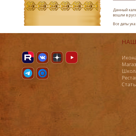
Данный кале
вошли в рус
Все даты ук
НАШ
Икона
Магаз
Школ
Реста
Стат