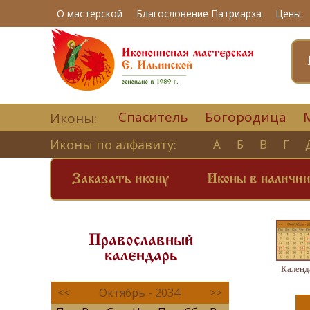
О мастерской
Благословение Патриарха
Цены
Спаситель
Богородица
Иконы:
Иконы по алфавиту:
А
Б
В
Г
Заказать икону
Иконы в наличи
Православный
календарь
Календ
<<
Октябрь - 2034
>>