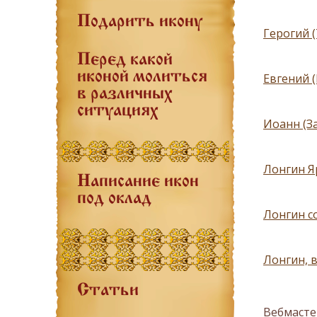
Подарить икону
Герогий (
Перед какой
иконой молиться
Евгений 
в различных
ситуациях
Иоанн (З
Лонгин Я
Написание икон
под оклад
Лонгин со
Лонгин, в
Статьи
Вебмасте