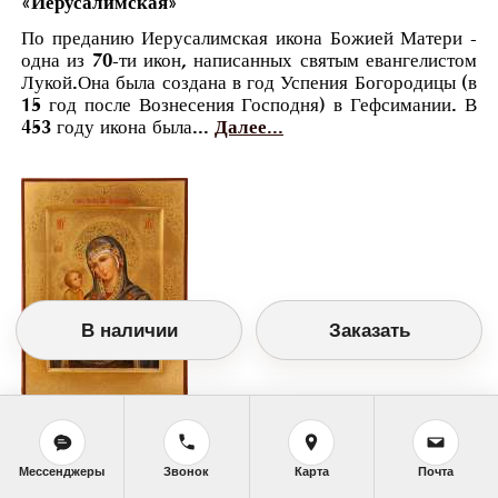
«Иерусалимская»
По преданию Иерусалимская икона Божией Матери -
одна из 70-ти икон, написанных святым евангелистом
Лукой.Она была создана в год Успения Богородицы (в
15 год после Вознесения Господня) в Гефсимании. В
453 году икона была...
Далее...
В наличии
Заказать
Православный календарь
<<
Среда, 25 Октября (12 Октября по старому
стилю)
>>
Мессенджеры
Звонок
Карта
Почта