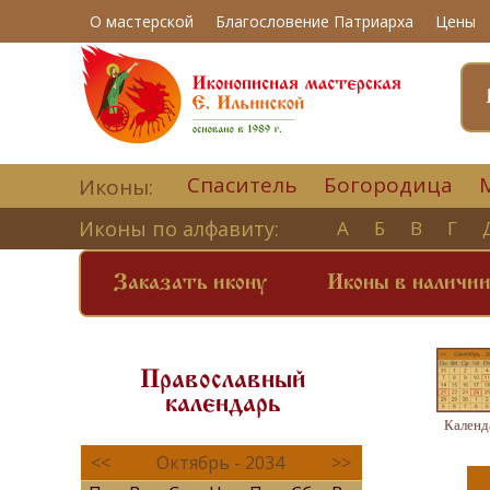
О мастерской
Благословение Патриарха
Цены
Спаситель
Богородица
Иконы:
Иконы по алфавиту:
А
Б
В
Г
Заказать икону
Иконы в наличи
Православный
календарь
Календ
<<
Октябрь - 2034
>>