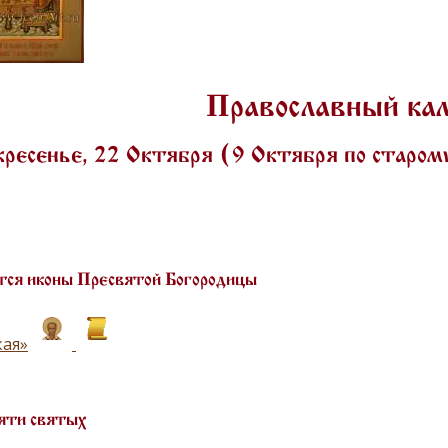
Православный ка
ресенье, 22 Октября (9 Октября по старо
ся иконы Пресвятой Богородицы
кая»
яти святых