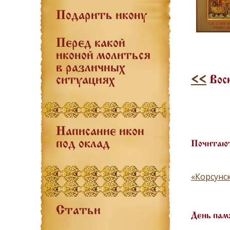
Подарить икону
Перед какой
иконой молиться
в различных
<<
Воск
ситуациях
Написание икон
под оклад
Почитают
«Корсунс
Статьи
День пам