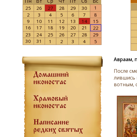
Пн
Вт
Ср
Чт
Пт
Сб
Вс
1
25
26
27
28
29
30
2
3
4
5
6
7
8
9
10
11
12
13
14
15
16
17
18
19
20
21
22
23
24
25
26
27
28
29
30
31
1
2
3
4
5
Авраам, п
По­сле сме
Домашний
лив­шись н
иконостас
вот­ным, с
Храмовый
иконостас
Написание
редких святых