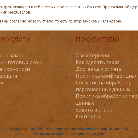
ндарь включает в себя святых, прославленных Русской Православной Церк
ский месяцеслов.
азаны согласно новому стилю, то есть григорианскому календарю.
И УСЛУГИ
ПОКУПАТЕЛЮ
 на заказ
О мастерской
ин готовых икон
Как сделать заказ
а иконописи
Доставка и оплата
врация
Политика конфиденциал
ьи
Согласие на обработку
персональных данных
Политика обработки пе
данных
Задать вопрос
Контакты
Copyright © 2003-2026 «Иконописная мастерская Екатерины Ильинской».
Все права на данной странице защищены