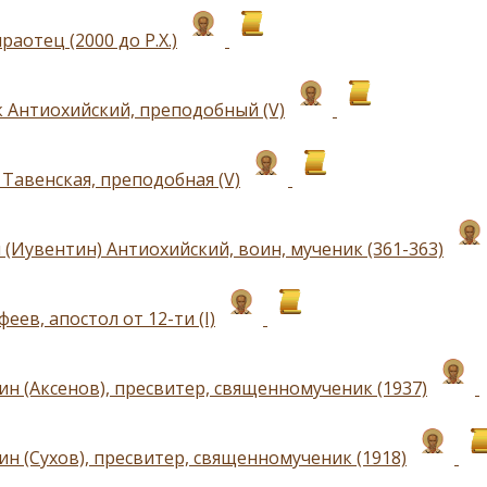
раотец (2000 до Р.Х.)
 Антиохийский, преподобный (V)
 Тавенская, преподобная (V)
 (Иувентин) Антиохийский, воин, мученик (361-363)
еев, апостол от 12-ти (I)
ин (Аксенов), пресвитер, священномученик (1937)
ин (Сухов), пресвитер, священномученик (1918)