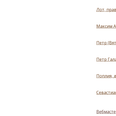
Лот, прав
Максим А
Петр (Вя
Петр Гал
Поплия, д
Севастиа
Вебмасте