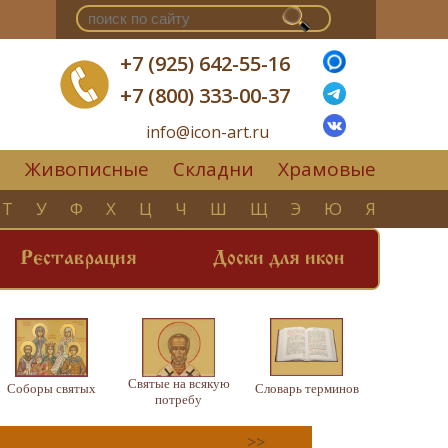
+7 (925) 642-55-16
+7 (800) 333-00-37
info@icon-art.ru
Живописные
Складни
Храмовые
▼
Т
У
Ф
Х
Ц
Ч
Ш
Щ
Э
Ю
Я
Реставрация
Доски для икон
Святые на всякую
Соборы святых
Словарь терминов
потребу
>>