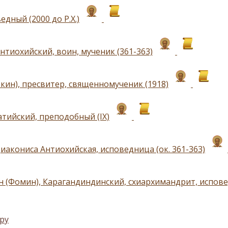
едный (2000 до Р.Х.)
нтиохийский, воин, мученик (361-363)
ткин), пресвитер, священномученик (1918)
атийский, преподобный (IX)
иакониса Антиохийская, исповедница (ок. 361-363)
н (Фомин), Карагандиндинский, схиархимандрит, испове
ру