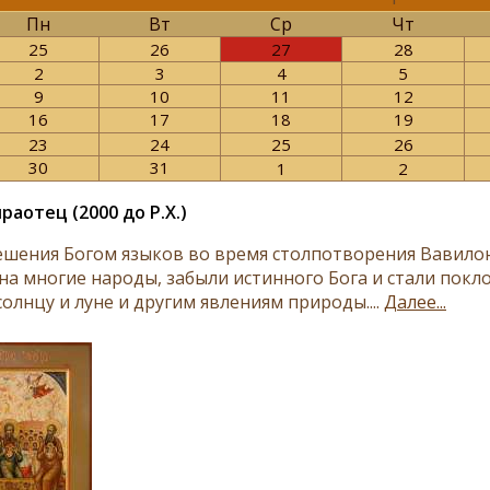
Пн
Вт
Ср
Чт
25
26
27
28
2
3
4
5
9
10
11
12
16
17
18
19
23
24
25
26
30
31
1
2
раотец (2000 до Р.Х.)
­ше­ния Бо­гом язы­ков во вре­мя стол­по­тво­ре­ния Ва­ви­лон­
а мно­гие на­ро­ды, за­бы­ли ис­тин­но­го Бо­га и ста­ли по­к
олн­цу и луне и дру­гим яв­ле­ни­ям при­ро­ды....
Далее...