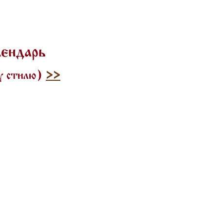
лендарь
му стилю)
>>