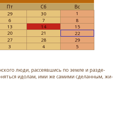
Пт
Сб
Вс
1
29
30
6
7
8
13
14
15
20
21
22
27
28
29
3
4
5
ско­го лю­ди, рас­се­яв­шись по зем­ле и раз­де­
ло­нять­ся идо­лам, ими же са­ми­ми сде­лан­ным, жи­