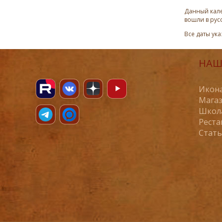
Данный кале
вошли в рус
Все даты ук
НАШ
Икона
Магаз
Школ
Реста
Стат