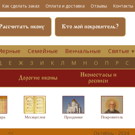
Как сделать заказ
Оплата и доставка
Отзывы
Контакты
Рассчитать икону
Кто мой покровитель?
Мерные
Семейные
Венчальные
Святые
Д
Е
Ж
З
И
К
Л
М
Н
О
П
Р
С
Иконостасы и
и
Дорогие иконы
росписи
арь
Месяцеслов
Праздники
Покровитель
<<
Октябрь - 2034