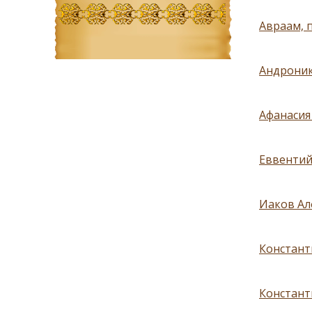
Авраам, п
Андроник
Афанасия
Еввентий
Иаков Алф
Констант
Констант