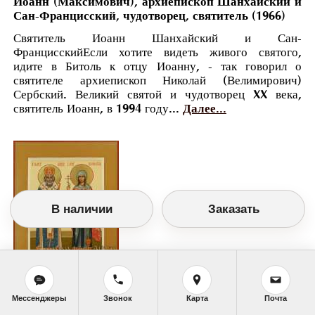
Иоанн (Максимович), архиепископ Шанхайский и
Сан-Францисский, чудотворец, святитель (1966)
Святитель Иоанн Шанхайский и Сан-
ФранцисскийЕсли хотите видеть живого святого,
идите в Битоль к отцу Иоанну, - так говорил о
святителе архиепископ Николай (Велимирович)
Сербский. Великий святой и чудотворец XX века,
святитель Иоанн, в 1994 году...
Далее...
В наличии
Заказать
Православный календарь
Мессенджеры
Звонок
Карта
Почта
<<
Четверг, 12 Октября (29 Сентября по