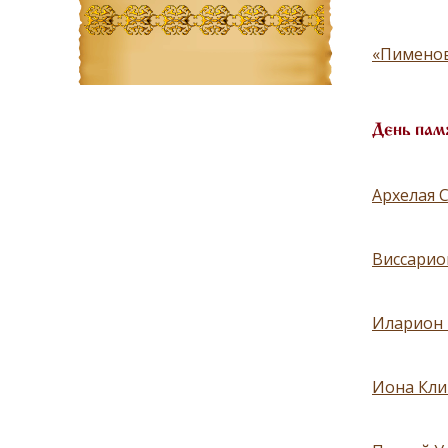
«Пименов
День пам
Архелая 
Виссарион
Иларион 
Иона Кли