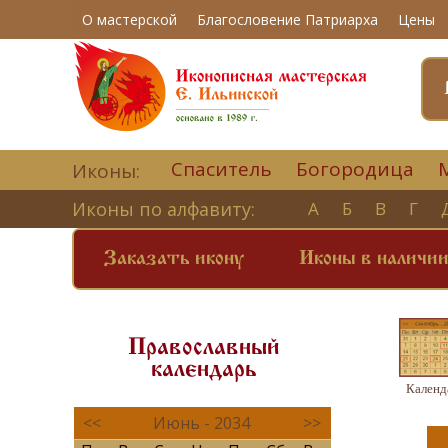
О мастерской
Благословение Патриарха
Цены
Спаситель
Богородица
Иконы:
Иконы по алфавиту:
А
Б
В
Г
Заказать икону
Иконы в наличи
Православный
календарь
Календ
<<
Июнь - 2034
>>