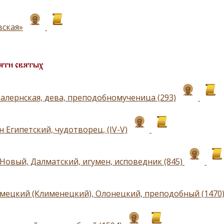
ская»
яти святых
Салернская, дева, преподобномученица (293)
 Египетский, чудотворец, (IV-V)
Новый, Далматский, игумен, исповедник (845)
мецкий (Клименецкий), Олонецкий, преподобный (1470