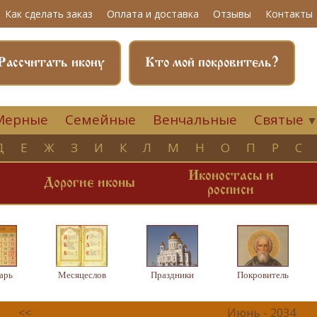
Как сделать заказ
Оплата и доставка
Отзывы
Контакты
Рассчитать икону
Кто мой покровитель?
Мерные
Семейные
Венчальные
Святые
Д
Е
Ж
З
И
К
Л
М
Н
О
П
Р
С
Иконостасы и
и
Дорогие иконы
росписи
арь
Месяцеслов
Праздники
Покровитель
<<
Июнь - 2034