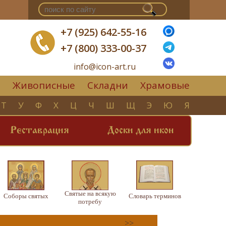
+7 (925) 642-55-16
+7 (800) 333-00-37
info@icon-art.ru
Живописные
Складни
Храмовые
▼
Т
У
Ф
Х
Ц
Ч
Ш
Щ
Э
Ю
Я
Реставрация
Доски для икон
Святые на всякую
Соборы святых
Словарь терминов
потребу
>>