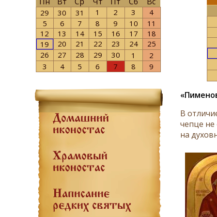
Пн
Вт
Ср
Чт
Пт
Сб
Вс
1
2
3
4
29
30
31
5
6
7
8
9
10
11
12
13
14
15
16
17
18
20
21
22
23
24
25
19
26
27
28
29
30
1
2
3
4
5
6
7
8
9
«Пимено
В отличи
Домашний
чепце не
иконостас
на духов
Храмовый
иконостас
Написание
редких святых