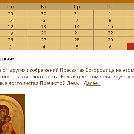
Пн
Вт
Ср
Чт
1
29
30
31
5
6
7
8
12
13
14
15
20
21
22
19
26
27
28
29
3
4
5
6
вская»
е от других изображений Пресвятая Богородица на это
 синего, а светлого цвета. Белый цвет символизирует д
ные достоинства Пречистой Девы...
Далее...