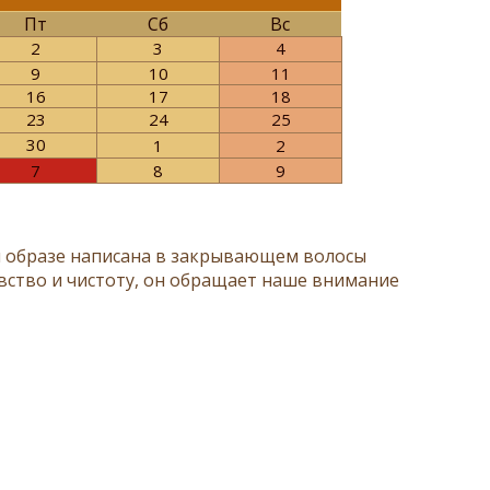
Пт
Сб
Вс
2
3
4
9
10
11
16
17
18
23
24
25
30
1
2
7
8
9
м образе написана в закрывающем волосы
евство и чистоту, он обращает наше внимание