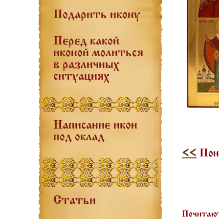
Подарить икону
Перед какой
иконой молиться
в различных
ситуациях
Написание икон
под оклад
<<
Пон
Статьи
Почитают