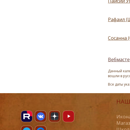
Паисий У
Рафаил (
Сосанна (
Вебмасте
Данный кале
вошли в рус
Все даты ук
НАШ
Икона
Магаз
Школ