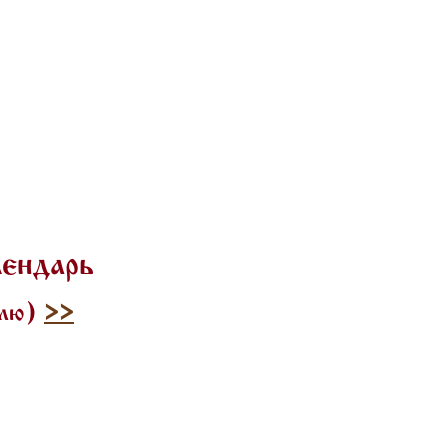
лендарь
илю)
>>