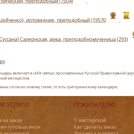
глический, преподобный (1504)
Шейченко), исповедник, преподобный (19570
Суссана) Салернская, дева, преподобномученица (293)
ру
ндарь включает в себя святых, прославленных Русской Православной Церк
ский месяцеслов.
азаны согласно новому стилю, то есть григорианскому календарю.
И УСЛУГИ
ПОКУПАТЕЛЮ
 на заказ
О мастерской
ин готовых икон
Как сделать заказ
а иконописи
Доставка и оплата