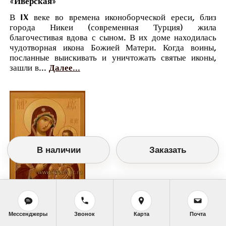
«Иверская»
В IX веке во времена иконоборческой ереси, близ
города Никеи (современная Турция) жила
благочестивая вдова с сыном. В их доме находилась
чудотворная икона Божией Матери. Когда воины,
посланные выискивать и уничтожать святые иконы,
зашли в...
Далее...
В наличии
Заказать
Православный календарь
Мессенджеры
Звонок
Карта
Почта
<<
Суббота, 6 Мая (23 Апреля по старому