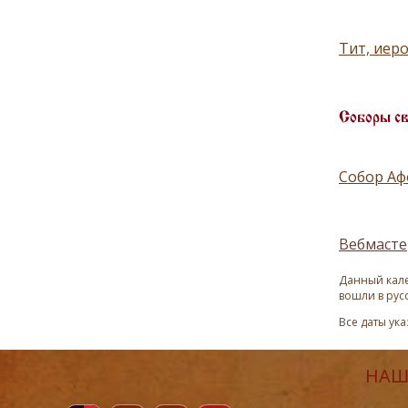
Тит, иер
Соборы с
Собор Аф
Вебмасте
Данный кале
вошли в рус
Все даты ук
НАШ