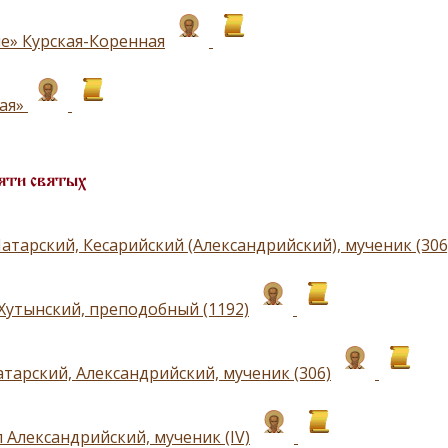
е» Курская-Коренная
ая»
яти святых
атарский, Кесарийский (Александрийский), мученик (306
Хутынский, преподобный (1192)
атарский, Александрийский, мученик (306)
 Александрийский, мученик (IV)