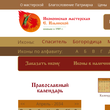
О мастерской
Благословение Патриарха
Цены
Спаситель
Богородица
Иконы:
Иконы по алфавиту:
А
Б
В
Г
Заказать икону
Иконы в наличи
Православный
календарь
Календ
<<
Апрель - 2034
>>