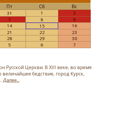
Пт
Сб
Вс
1
2
31
7
8
9
14
16
15
21
22
23
28
29
30
5
6
7
Русской Церкви. В ХIII веке, во время
о величайшее бедствие, город Курск,
..
Далее...