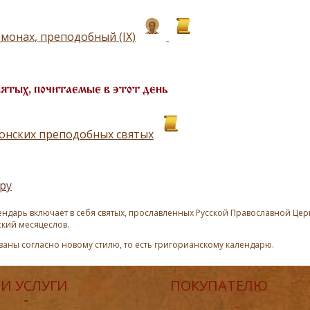
омонах, преподобный (IX)
вятых, почитаемые в этот день
онских преподобных святых
ру
ндарь включает в себя святых, прославленных Русской Православной Церк
ский месяцеслов.
азаны согласно новому стилю, то есть григорианскому календарю.
И УСЛУГИ
ПОКУПАТЕЛЮ