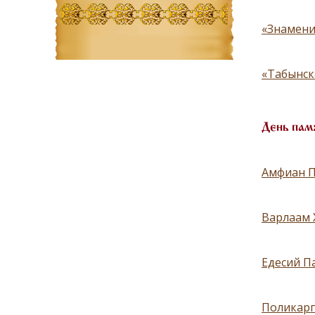
«Знамени
«Табынск
День пам
Амфиан П
Варлаам 
Едесий П
Поликарп