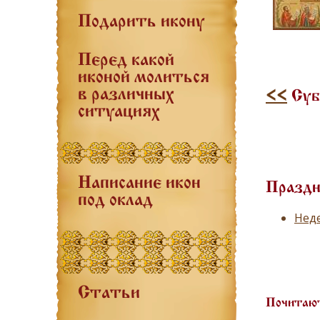
Подарить икону
Перед какой
иконой молиться
в различных
<<
Субб
ситуациях
Написание икон
Праздн
под оклад
Неде
Статьи
Почитают