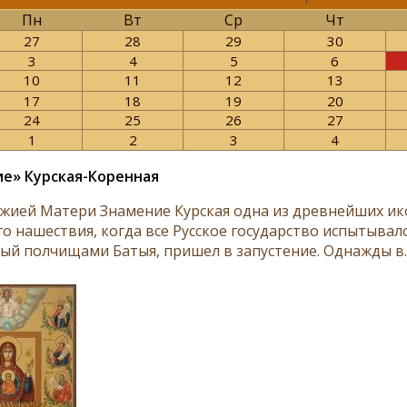
Пн
Вт
Ср
Чт
27
28
29
30
3
4
5
6
10
11
12
13
17
18
19
20
24
25
26
27
1
2
3
4
е» Курская-Коренная
жией Матери Знамение Курская одна из древнейших икон 
го нашествия, когда все Русское государство испытывал
ый полчищами Батыя, пришел в запустение. Однажды в.