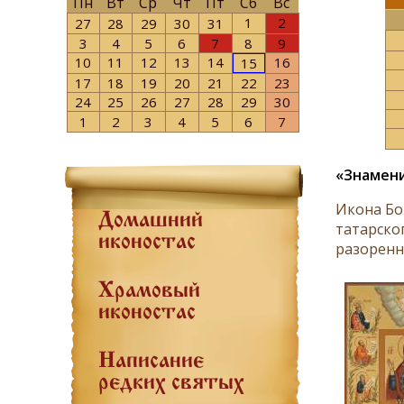
Пн
Вт
Ср
Чт
Пт
Сб
Вс
1
2
27
28
29
30
31
3
4
5
6
7
8
9
10
11
12
13
14
16
15
17
18
19
20
21
22
23
24
25
26
27
28
29
30
1
2
3
4
5
6
7
«Знамени
Икона Бо
Домашний
татарско
иконостас
разоренн
Храмовый
иконостас
Написание
редких святых