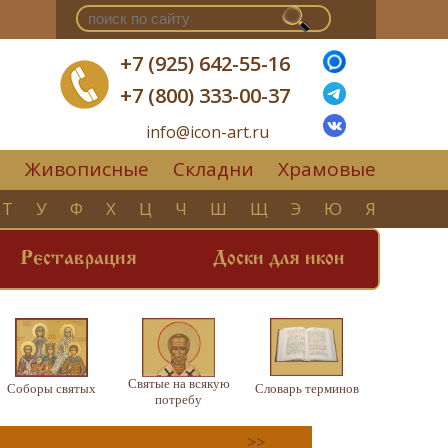
+7 (925) 642-55-16
+7 (800) 333-00-37
info@icon-art.ru
Живописные
Складни
Храмовые
▼
Т
У
Ф
Х
Ц
Ч
Ш
Щ
Э
Ю
Я
Реставрация
Доски для икон
Святые на всякую
Соборы святых
Словарь терминов
потребу
>>