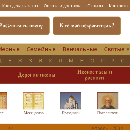
Как сделать заказ
Оплата и доставка
Отзывы
Контакты
Рассчитать икону
Кто мой покровитель?
Мерные
Семейные
Венчальные
Святые
Д
Е
Ж
З
И
К
Л
М
Н
О
П
Р
С
Иконостасы и
и
Дорогие иконы
росписи
арь
Месяцеслов
Праздники
Покровитель
<<
Апрель - 2034