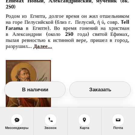
Епимах Новый, Александрийский, мученик (ок.
250)
Родом из Египта, долгое время он жил отшельником
на горе Пелусийской (близ г. Пелусий, ή ύ, совр. Tell
Farama в Египте). Во время гонений на христиан
в Александрии (около 250 года) святой Ефимах,
пылая ревностью к истинной вере, пришел в город,
разрушил...
Далее...
В наличии
Заказать
Православный календарь
Мессенджеры
Звонок
Карта
Почта
<<
Пятница, 24 Марта (11 Марта по старому