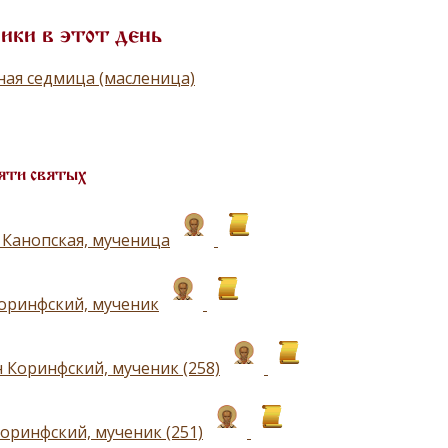
ики в этот день
ая седмица (масленица)
яти святых
 Канопская, мученица
оринфский, мученик
 Коринфский, мученик (258)
оринфский, мученик (251)