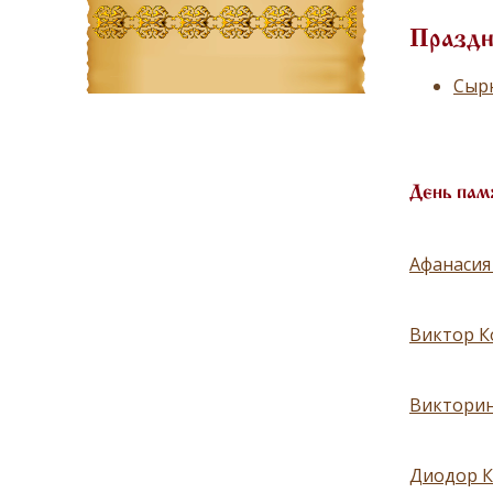
Праздн
Сырн
День пам
Афанасия
Виктор К
Викторин
Диодор К