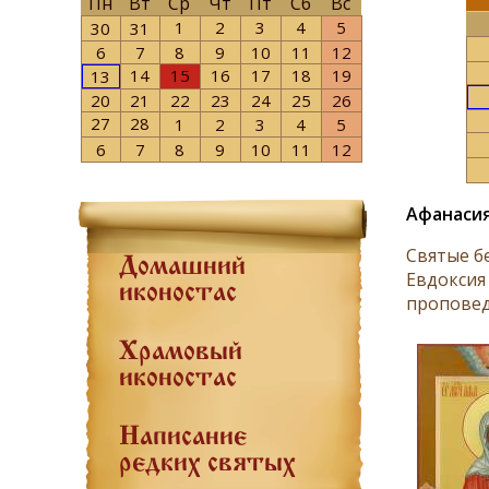
Пн
Вт
Ср
Чт
Пт
Сб
Вс
1
2
3
4
5
30
31
6
7
8
9
10
11
12
14
15
16
17
18
19
13
20
21
22
23
24
25
26
27
28
1
2
3
4
5
6
7
8
9
10
11
12
Афанасия
Святые б
Домашний
Евдоксия 
иконостас
проповед
Храмовый
иконостас
Написание
редких святых