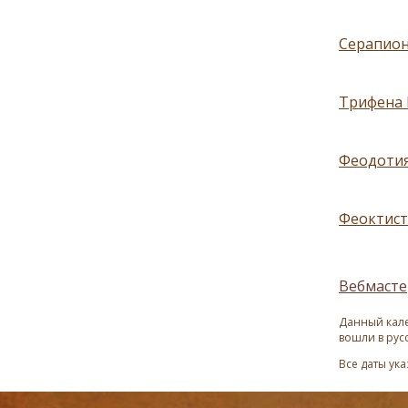
Серапион
Трифена К
Феодотия
Феоктист
Вебмасте
Данный кале
вошли в рус
Все даты ук