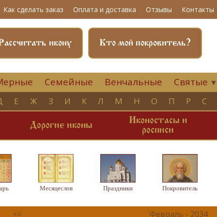
Как сделать заказ
Оплата и доставка
Отзывы
Контакты
Рассчитать икону
Кто мой покровитель?
Мерные
Семейные
Венчальные
Святые
Д
Е
Ж
З
И
К
Л
М
Н
О
П
Р
С
Иконостасы и
и
Дорогие иконы
росписи
арь
Месяцеслов
Праздники
Покровитель
<<
Февраль - 2034