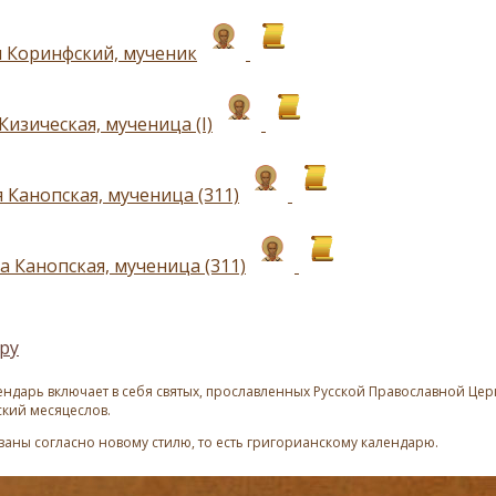
 Коринфский, мученик
изическая, мученица (I)
 Канопская, мученица (311)
а Канопская, мученица (311)
ру
ндарь включает в себя святых, прославленных Русской Православной Церк
ский месяцеслов.
азаны согласно новому стилю, то есть григорианскому календарю.