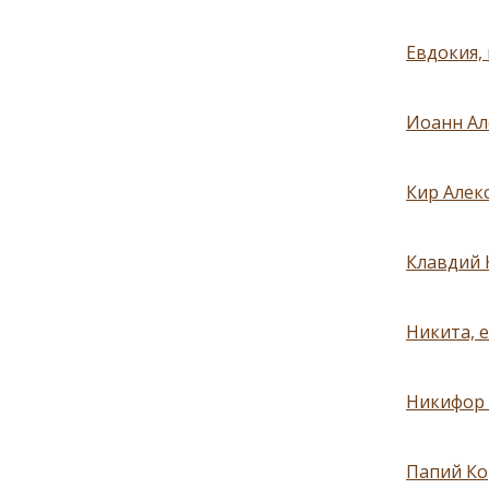
Евдокия,
Иоанн Ал
Кир Алекс
Клавдий 
Никита, 
Никифор 
Папий Ко