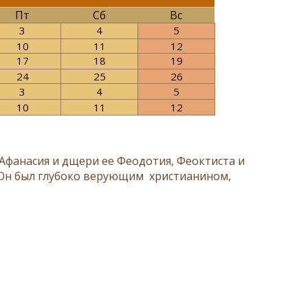
Пт
Сб
Вс
3
4
5
10
11
12
17
18
19
24
25
26
3
4
5
10
11
12
Афанасия и дщери ее Феодотия, Феоктиста и
а. Он был глубоко верующим христианином,