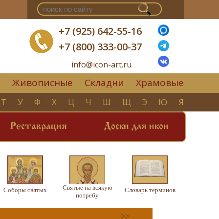
+7 (925) 642-55-16
+7 (800) 333-00-37
info@icon-art.ru
Живописные
Складни
Храмовые
▼
Т
У
Ф
Х
Ц
Ч
Ш
Щ
Э
Ю
Я
Реставрация
Доски для икон
Святые на всякую
Соборы святых
Словарь терминов
потребу
>>