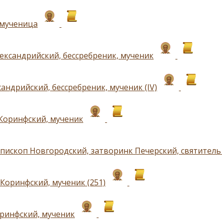
 мученица
ександрийский, бессребреник, мученик
андрийский, бессребреник, мученик (IV)
Коринфский, мученик
епископ Новгородский, затворинк Печерский, святитель 
Коринфский, мученик (251)
ринфский, мученик