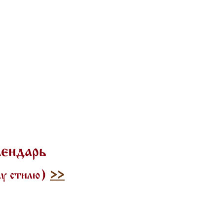
лендарь
му стилю)
>>