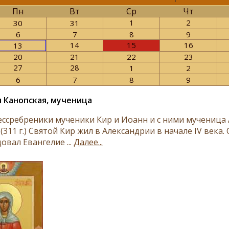
Пн
Вт
Ср
Чт
1
2
30
31
6
7
8
9
14
15
16
13
20
21
22
23
27
28
1
2
6
7
8
9
 Канопская, мученица
ессребреники мученики Кир и Иоанн и с ними мученица 
(311 г.) Святой Кир жил в Александрии в начале IV век
овал Евангелие ...
Далее...