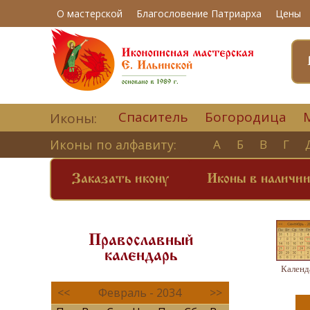
О мастерской
Благословение Патриарха
Цены
Спаситель
Богородица
Иконы:
Иконы по алфавиту:
А
Б
В
Г
Заказать икону
Иконы в наличи
Православный
календарь
Календ
<<
Февраль - 2034
>>