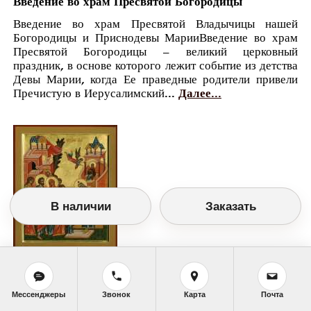
Введение во храм Пресвятой Богородицы
Введение во храм Пресвятой Владычицы нашей
Богородицы и Приснодевы МарииВведение во храм
Пресвятой Богородицы – великий церковный
праздник, в основе которого лежит событие из детства
Девы Марии, когда Ее праведные родители привели
Пречистую в Иерусалимский...
Далее...
В наличии
Заказать
Православный календарь
<<
Воскресенье, 4 Декабря (21 Ноября по
Мессенджеры
Звонок
Карта
Почта
старому стилю)
>>