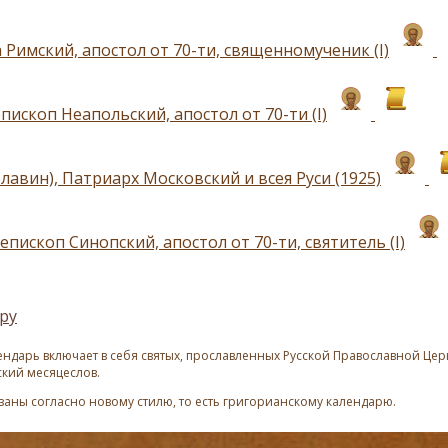
 Римский, апостол от 70-ти, священномученик (I)
пископ Неапольский, апостол от 70-ти (I)
лавин), Патриарх Московский и всея Руси (1925)
епископ Синопский, апостол от 70-ти, святитель (I)
ру
ндарь включает в себя святых, прославленных Русской Православной Церк
ский месяцеслов.
азаны согласно новому стилю, то есть григорианскому календарю.