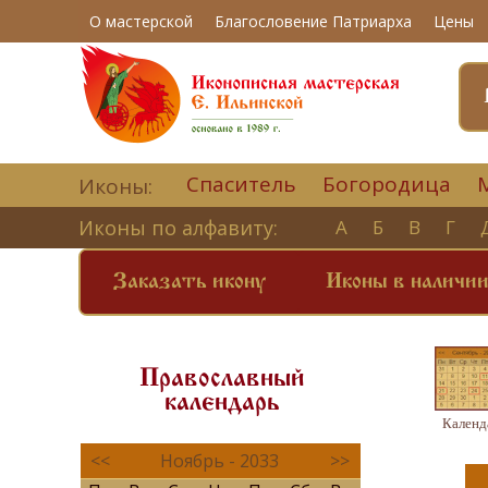
О мастерской
Благословение Патриарха
Цены
Спаситель
Богородица
Иконы:
Иконы по алфавиту:
А
Б
В
Г
Заказать икону
Иконы в наличи
Православный
календарь
Календ
<<
Ноябрь - 2033
>>