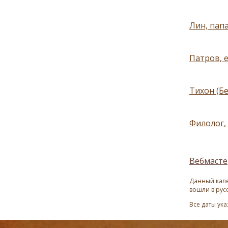
Лин, папа
Патров, е
Тихон (Бе
Филолог, 
Вебмасте
Данный кале
вошли в рус
Все даты ук