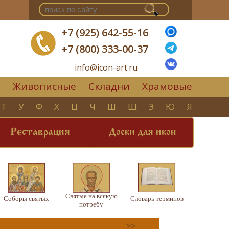
+7 (925) 642-55-16
+7 (800) 333-00-37
info@icon-art.ru
Живописные
Складни
Храмовые
▼
Т
У
Ф
Х
Ц
Ч
Ш
Щ
Э
Ю
Я
Реставрация
Доски для икон
Святые на всякую
Соборы святых
Словарь терминов
потребу
>>