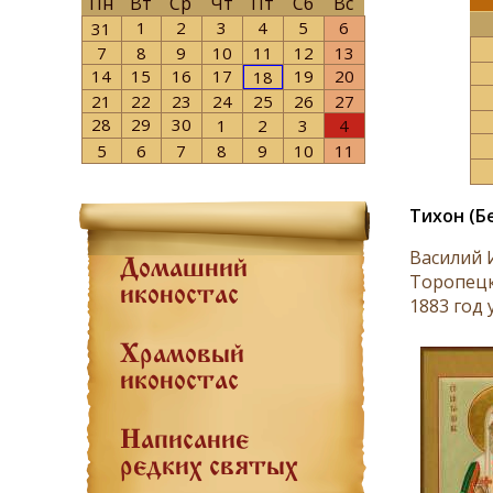
Пн
Вт
Ср
Чт
Пт
Сб
Вс
1
2
3
4
5
6
31
7
8
9
10
11
12
13
14
15
16
17
19
20
18
21
22
23
24
25
26
27
28
29
30
1
2
3
4
5
6
7
8
9
10
11
Тихон (Б
Василий 
Домашний
Торопецк
иконостас
1883 год 
Храмовый
иконостас
Написание
редких святых