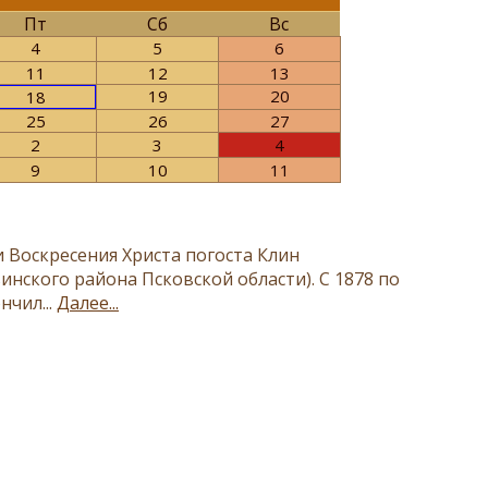
Пт
Сб
Вс
4
5
6
11
12
13
19
20
18
25
26
27
2
3
4
9
10
11
 Воскресения Христа погоста Клин
нского района Псковской области). С 1878 по
нчил...
Далее...