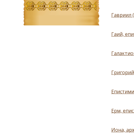
Гавриил 
Гаий, епи
Галактион
Григорий,
Епистимия
Ерм, епис
Иона, ар