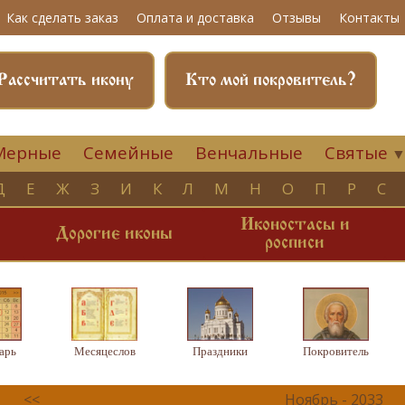
Как сделать заказ
Оплата и доставка
Отзывы
Контакты
Рассчитать икону
Кто мой покровитель?
Мерные
Семейные
Венчальные
Святые
Д
Е
Ж
З
И
К
Л
М
Н
О
П
Р
С
Иконостасы и
и
Дорогие иконы
росписи
арь
Месяцеслов
Праздники
Покровитель
<<
Ноябрь - 2033