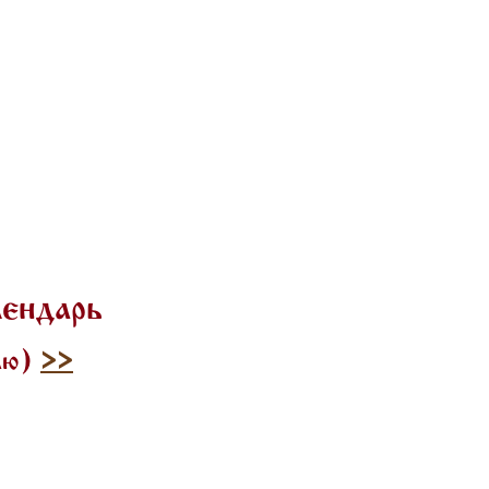
лендарь
илю)
>>