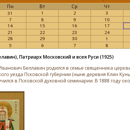
Пн
Вт
Ср
Чт
1
2
3
31
7
8
9
10
14
15
16
17
21
22
23
24
28
29
30
1
5
6
7
8
елавин), Патриарх Московский и всея Руси (1925)
Иванович Беллавин родился в семье священника церкви
ого уезда Псковской губернии (ныне деревня Клин Куньи
учился в Псковской духовной семинарии. В 1888 году око