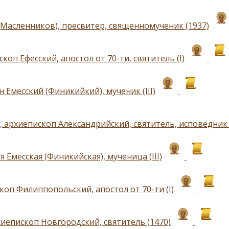
(Масленников), пресвитер, священномученик (1937)
скоп Ефесский, апостол от 70-ти, святитель (I)
 Емесский (Финикийкий), мученик (III)
 архиепископ Александрийский, святитель, исповедник (
 Емесская (Финикийская), мученица (III)
коп Филиппопольский, апостол от 70-ти (I)
хиепископ Новгородский, святитель (1470)