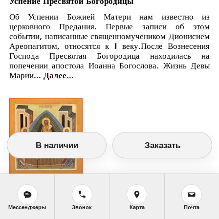
Успение Пресвятой Богородицы
Об Успении Божией Матери нам известно из
церковного Предания. Первые записи об этом
событии, написанные священномучеником Дионисием
Ареопагитом, относятся к I веку.После Вознесения
Господа Пресвятая Богородица находилась на
попечении апостола Иоанна Богослова. Жизнь Девы
Марии...
Далее...
В наличии
Заказать
Православный календарь
<<
Воскресенье, 28 Августа (15 Августа по
Мессенджеры
Звонок
Карта
Почта
старому стилю)
>>