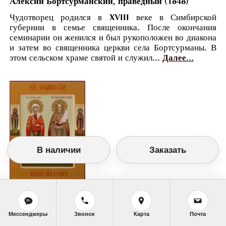
Алексий Бортсурманский, праведный (1848)
Чудотворец родился в XVIII веке в Симбирской
губернии в семье священника. После окончания
семинарии он женился и был рукоположен во диакона
и затем во священника церкви села Бортсурманы. В
этом сельском храме святой и служил...
Далее...
В наличии
Заказать
Православный календарь
<<
Среда, 17 Августа (4 Августа по старому
стилю)
>>
Мессенджеры
Звонок
Карта
Почта