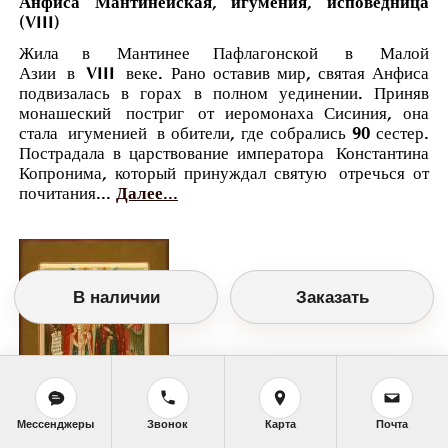
Анфиса Мантинейская, игумения, исповедница
(VIII)
Жила в Мантинее Пафлагонской в Малой
Азии в VIII веке. Рано оставив мир, святая Анфиса
подвизалась в горах в полном уединении. Приняв
монашеский постриг от иеромонаха Сисиния, она
стала игуменией в обители, где собрались 90 сестер.
Пострадала в царствование императора Константина
Копронима, который принуждал святую отречься от
почитания...
Далее...
В наличии
Заказать
Мессенджеры
Звонок
Карта
Почта