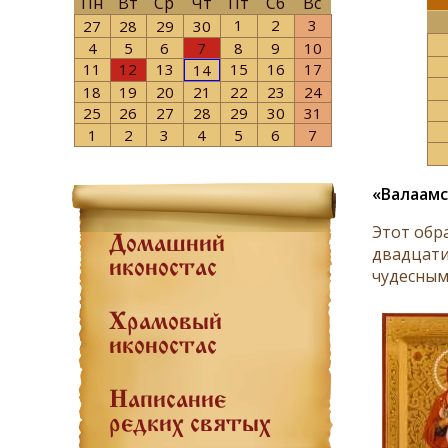
Пн
Вт
Ср
Чт
Пт
Сб
Вс
1
2
3
27
28
29
30
4
5
6
7
8
9
10
11
12
13
15
16
17
14
18
19
20
21
22
23
24
25
26
27
28
29
30
31
1
2
3
4
5
6
7
«Валаамс
Этот обра
Домашний
два­дца­ти
иконостас
чудесным 
Храмовый
иконостас
Написание
редких святых