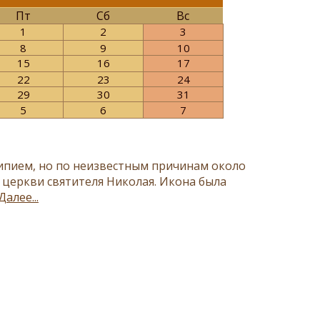
Пт
Сб
Вс
1
2
3
8
9
10
15
16
17
22
23
24
29
30
31
5
6
7
­пи­ем, но по неиз­вест­ным при­чи­нам око­ло
церк­ви свя­ти­те­ля Ни­ко­лая. Икона была
Далее...