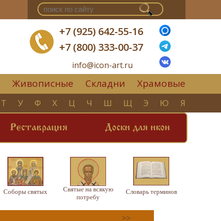
+7 (925) 642-55-16
+7 (800) 333-00-37
info@icon-art.ru
Живописные
Складни
Храмовые
▼
Т
У
Ф
Х
Ц
Ч
Ш
Щ
Э
Ю
Я
Реставрация
Доски для икон
Святые на всякую
Соборы святых
Словарь терминов
потребу
>>