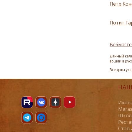
Петр Кон
Потит Гар
Вебмасте
Данный кале
вошли в рус
Все даты ук
НАШ
Икона
Магаз
Школ
Реста
Стат