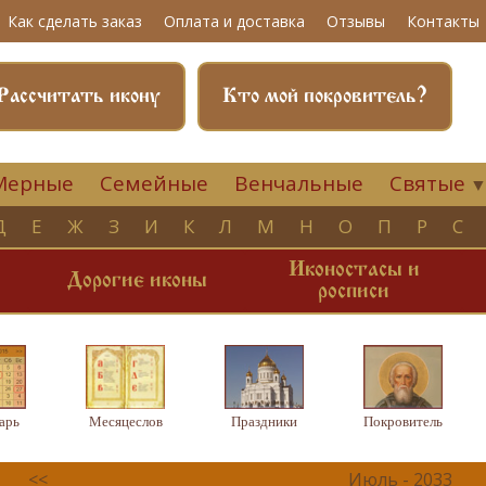
Как сделать заказ
Оплата и доставка
Отзывы
Контакты
Рассчитать икону
Кто мой покровитель?
Мерные
Семейные
Венчальные
Святые
Д
Е
Ж
З
И
К
Л
М
Н
О
П
Р
С
Иконостасы и
и
Дорогие иконы
росписи
арь
Месяцеслов
Праздники
Покровитель
<<
Июль - 2033