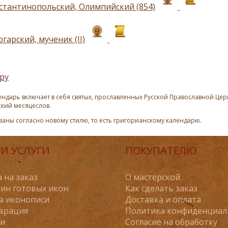
стантинопольский, Олимпийский (854)
гарский, мученик (II)
ру
ндарь включает в себя святых, прославленных Русской Православной Церк
ский месяцеслов.
азаны согласно новому стилю, то есть григорианскому календарю.
И УСЛУГИ
ПОКУПАТЕЛЮ
 на заказ
О мастерской
ин готовых икон
Как сделать заказ
а иконописи
Доставка и оплата
врация
Политика конфиденциал
ьи
Согласие на обработку