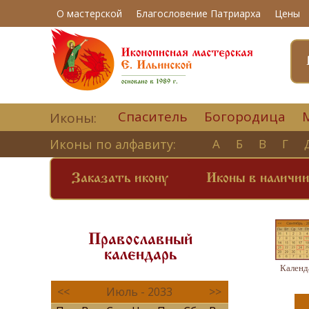
О мастерской
Благословение Патриарха
Цены
Спаситель
Богородица
Иконы:
Иконы по алфавиту:
А
Б
В
Г
Заказать икону
Иконы в наличи
Православный
календарь
Календ
<<
Июль - 2033
>>