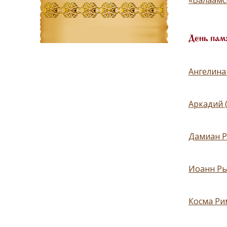
«Валаамс
День пам
Ангелина 
Аркадий 
Дамиан Р
Иоанн Ры
Косма Ри