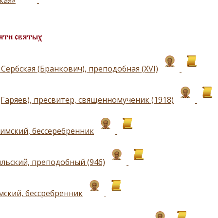
кая»
яти святых
Сербская (Бранкович), преподобная (XVI)
(Гаряев), пресвитер, священномученик (1918)
имский, бессеребренник
льский, преподобный (946)
мский, бессребренник