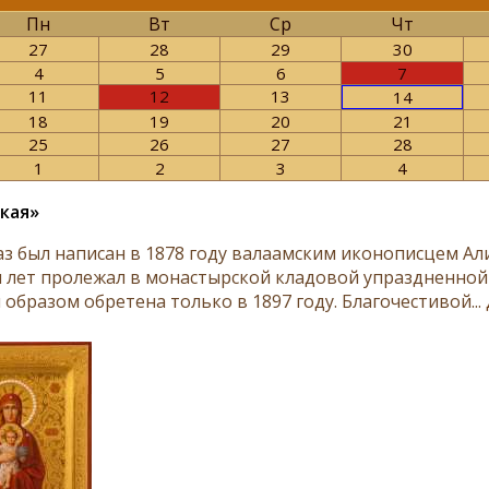
Пн
Вт
Ср
Чт
27
28
29
30
4
5
6
7
11
12
13
14
18
19
20
21
25
26
27
28
1
2
3
4
кая»
з был написан в 1878 го­ду ва­ла­ам­ским ико­но­пис­цем Али
 лет про­ле­жа­л в мо­на­стыр­ской кла­до­вой упраздненной 
образом об­ретена только в 1897 го­ду. Благочестивой...