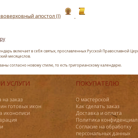
рвоверховный апостол (I)
ру
ндарь включает в себя святых, прославленных Русской Православной Церк
ский месяцеслов.
азаны согласно новому стилю, то есть григорианскому календарю.
И УСЛУГИ
ПОКУПАТЕЛЮ
 на заказ
О мастерской
ин готовых икон
Как сделать заказ
а иконописи
Доставка и оплата
врация
Политика конфиденциал
ьи
Согласие на обработку
персональных данных