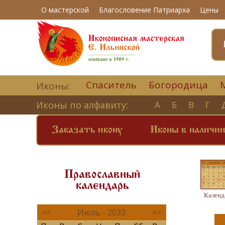
О мастерской
Благословение Патриарха
Цены
Спаситель
Богородица
Иконы:
Иконы по алфавиту:
А
Б
В
Г
Заказать икону
Иконы в наличи
Православный
календарь
Календ
<<
Июль - 2033
>>