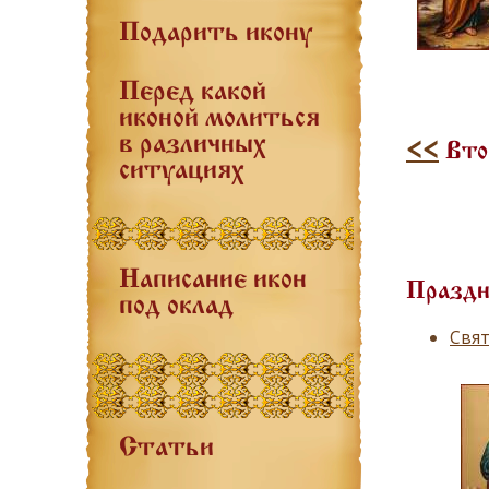
Подарить икону
Перед какой
иконой молиться
в различных
<<
Вто
ситуациях
Написание икон
Праздн
под оклад
Свят
Статьи