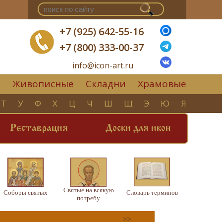
+7 (925) 642-55-16
+7 (800) 333-00-37
info@icon-art.ru
Живописные
Складни
Храмовые
▼
Т
У
Ф
Х
Ц
Ч
Ш
Щ
Э
Ю
Я
Реставрация
Доски для икон
Святые на всякую
Соборы святых
Словарь терминов
потребу
>>