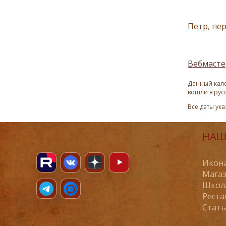
Петр, пе
Вебмасте
Данный кале
вошли в рус
Все даты ук
НАШ
Икона
Магаз
Школ
Реста
Стат