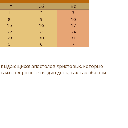
Пт
Сб
Вс
1
2
3
8
9
10
15
16
17
22
23
24
29
30
31
5
6
7
х выдающихся апостолов Христовых, которые
ь их совершается водин день, так как оба они