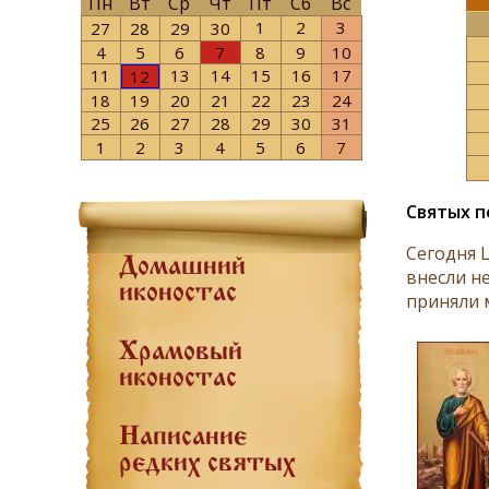
Пн
Вт
Ср
Чт
Пт
Сб
Вс
1
2
3
27
28
29
30
4
5
6
7
8
9
10
11
13
14
15
16
17
12
18
19
20
21
22
23
24
25
26
27
28
29
30
31
1
2
3
4
5
6
7
Святых п
Сегодня 
Домашний
внесли н
иконостас
приняли м
Храмовый
иконостас
Написание
редких святых