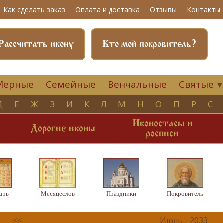
Как сделать заказ
Оплата и доставка
Отзывы
Контакты
Рассчитать икону
Кто мой покровитель?
Мерные
Семейные
Венчальные
Святые
Д
Е
Ж
З
И
К
Л
М
Н
О
П
Р
С
Иконостасы и
и
Дорогие иконы
росписи
арь
Месяцеслов
Праздники
Покровитель
<<
Июль - 2033