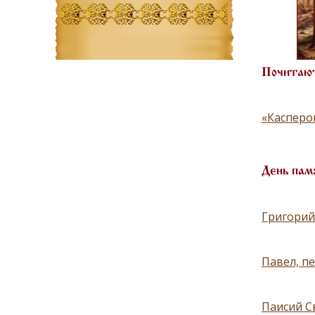
Почитают
«Касперо
День пам
Григорий
Павел, п
Паисий С