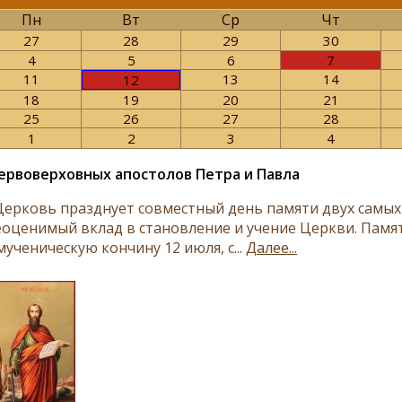
Пн
Вт
Ср
Чт
27
28
29
30
4
5
6
7
11
13
14
12
18
19
20
21
25
26
27
28
1
2
3
4
ервоверховных апостолов Петра и Павла
Церковь празднует совместный день памяти двух самы
еоценимый вклад в становление и учение Церкви. Памят
ученическую кончину 12 июля, с...
Далее...