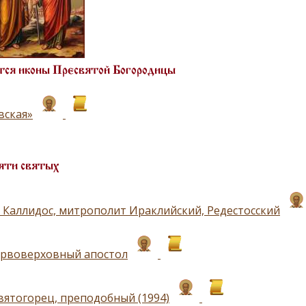
ся иконы Пресвятой Богородицы
вская»
яти святых
 Каллидос, митрополит Ираклийский, Редестосский
ервоверховный апостол
вятогорец, преподобный (1994)