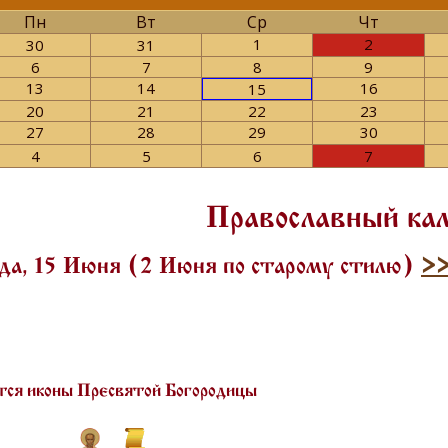
Пн
Вт
Ср
Чт
1
2
30
31
6
7
8
9
13
14
16
15
20
21
22
23
27
28
29
30
4
5
6
7
Православный ка
да, 15 Июня (2 Июня по старому стилю)
>
ся иконы Пресвятой Богородицы