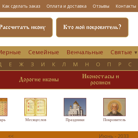
Как сделать заказ
Оплата и доставка
Отзывы
Контакты
Рассчитать икону
Кто мой покровитель?
Мерные
Семейные
Венчальные
Святые
Д
Е
Ж
З
И
К
Л
М
Н
О
П
Р
С
Иконостасы и
и
Дорогие иконы
росписи
арь
Месяцеслов
Праздники
Покровитель
<<
Июнь - 2033