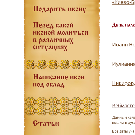
«Киево-Б
Подарить икону
Перед какой
День пам
иконой молиться
в различных
Иоанн Но
ситуациях
Иулиания
Написание икон
Никифор,
под оклад
Вебмасте
Данный кале
вошли в рус
Статьи
Все даты ук