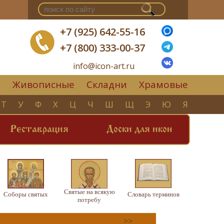
+7 (925) 642-55-16
+7 (800) 333-00-37
info@icon-art.ru
Живописные
Складни
Храмовые
▼
Т
У
Ф
Х
Ц
Ч
Ш
Щ
Э
Ю
Я
Реставрация
Доски для икон
Святые на всякую
Соборы святых
Словарь терминов
потребу
>>