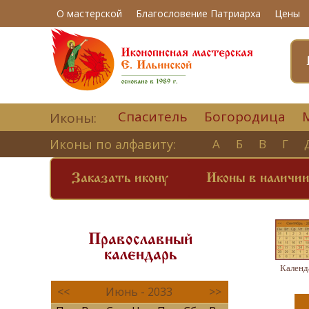
О мастерской
Благословение Патриарха
Цены
Спаситель
Богородица
Иконы:
Иконы по алфавиту:
А
Б
В
Г
Заказать икону
Иконы в наличи
Православный
календарь
Календ
<<
Июнь - 2033
>>