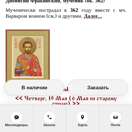
Дионисий Фракийский, мученик (ок. 362)
Мученически пострадал в 362 году вместе с мч.
Варваром воином (см.) и другими.
Далее...
Православный календарь
В наличии
Заказать
<<
Четверг, 19 Мая (6 Мая по старому
стилю)
>>
Мессенджеры
Звонок
Карта
Почта
День памяти святых