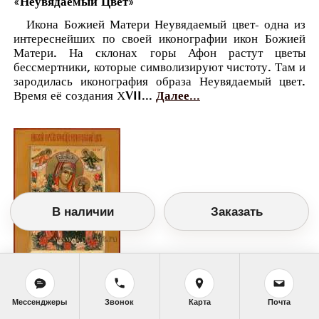
«Неувядаемый Цвет»
Икона Божией Матери Неувядаемый цвет- одна из
интереснейших по своей иконографии икон Божией
Матери. На склонах горы Афон растут цветы
бессмертники, которые символизируют чистоту. Там и
зародилась иконография образа Неувядаемый цвет.
Время её создания ХVII...
Далее...
В наличии
Заказать
Православный календарь
Мессенджеры
Звонок
Карта
Почта
<<
Суббота, 16 Апреля (3 Апреля по старому
стилю)
>>