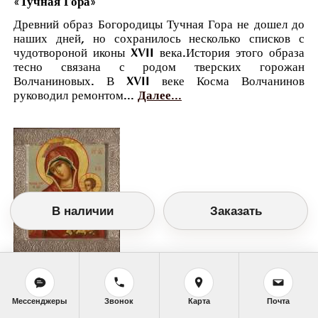
«Тучная Гора»
Древний образ Богородицы Тучная Гора не дошел до
наших дней, но сохранилось несколько списков с
чудотвороной иконы XVII века.История этого образа
тесно связана с родом тверских горожан
Волчаниновых. В XVII веке Косма Волчанинов
руководил ремонтом...
Далее...
В наличии
Заказать
Православный календарь
<<
Среда, 6 Апреля (24 Марта по старому
стилю)
>>
Мессенджеры
Звонок
Карта
Почта