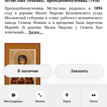
Мстислава (Фокина), преподобномученица (1938)
Преподобномученица Мстислава родилась в 1895
году в деревне Малое Уварово Коломенского уезда
Московской губернии в семье рабочего коломенского
завода Семена Фокина и в крещении была наречена
Марией. В деревне Малое Уварово у Семена был
земельный...
Далее...
В наличии
Заказать
Православный календарь
Мессенджеры
Звонок
Карта
Почта
<<
Четверг, 10 Марта (25 Февраля по