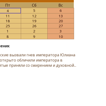
Пт
Сб
Вс
5
6
4
11
12
13
18
19
20
25
26
27
1
2
3
8
9
10
ченик
ские вызвали гнев императора Юлиана
и открыто обличили императора в
ятые приняли со смирением и духовной...