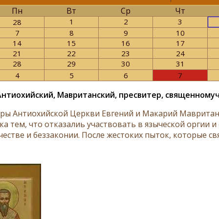
Пн
Вт
Ср
Чт
1
2
3
28
7
8
9
10
14
15
16
17
21
22
23
24
28
29
30
31
4
5
6
7
Антиохийский, Мавританский, пресвитер, священному
ры Антиохийской Церкви Евгений и Макарий Мавритан
ка тем, что отказалиь участвовать в языческой оргии 
честве и беззаконии. После жестоких пыток, которые св