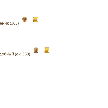
ник (363)
обный (ок. 350)