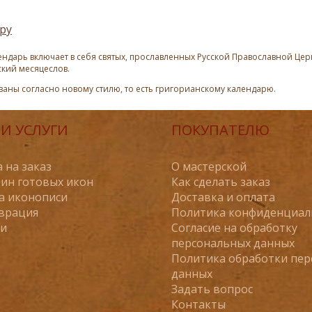
ру
ндарь включает в себя святых, прославленных Русской Православной Церк
ский месяцеслов.
азаны согласно новому стилю, то есть григорианскому календарю.
И УСЛУГИ
ПОКУПАТЕЛЮ
 на заказ
О мастерской
ин готовых икон
Как сделать заказ
а иконописи
Доставка и оплата
врация
Политика конфиденциал
ьи
Согласие на обработку
персональных данных
Политика обработки пе
данных
Задать вопрос
Контакты