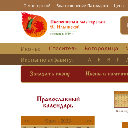
О мастерской
Благословение Патриарха
Цены
Спаситель
Богородица
Иконы:
Иконы по алфавиту:
А
Б
В
Г
Заказать икону
Иконы в наличи
Православный
календарь
Календ
<<
Март - 2033
>>