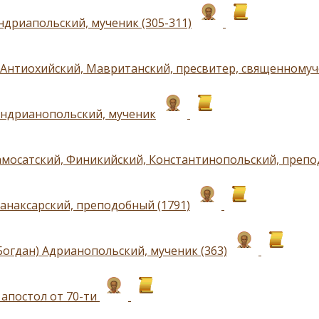
ндриапольский, мученик (305-311)
Антиохийский, Мавританский, пресвитер, священномуче
ндрианопольский, мученик
амосатский, Финикийский, Константинопольский, препод
анаксарский, преподобный (1791)
Богдан) Адрианопольский, мученик (363)
апостол от 70-ти