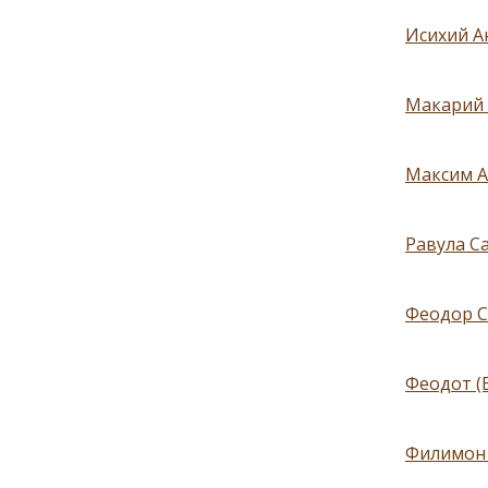
Исихий А
Макарий 
Максим А
Равула С
Феодор С
Феодот (
Филимон 