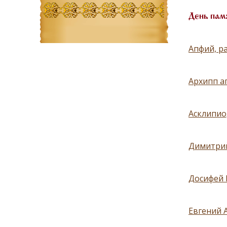
День пам
Апфий, р
Архипп а
Асклипио
Димитрий
Досифей 
Евгений 