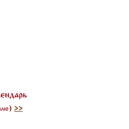
лендарь
тилю)
>>