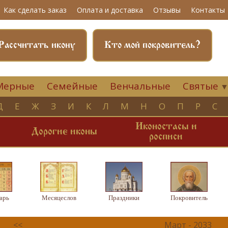
Как сделать заказ
Оплата и доставка
Отзывы
Контакты
Рассчитать икону
Кто мой покровитель?
Мерные
Семейные
Венчальные
Святые
Д
Е
Ж
З
И
К
Л
М
Н
О
П
Р
С
Иконостасы и
и
Дорогие иконы
росписи
арь
Месяцеслов
Праздники
Покровитель
<<
Март - 2033