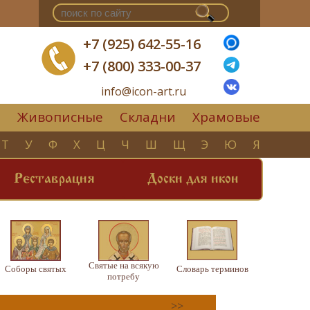
+7 (925) 642-55-16
+7 (800) 333-00-37
info@icon-art.ru
Живописные
Складни
Храмовые
▼
Т
У
Ф
Х
Ц
Ч
Ш
Щ
Э
Ю
Я
Реставрация
Доски для икон
Святые на всякую
Соборы святых
Словарь терминов
потребу
>>