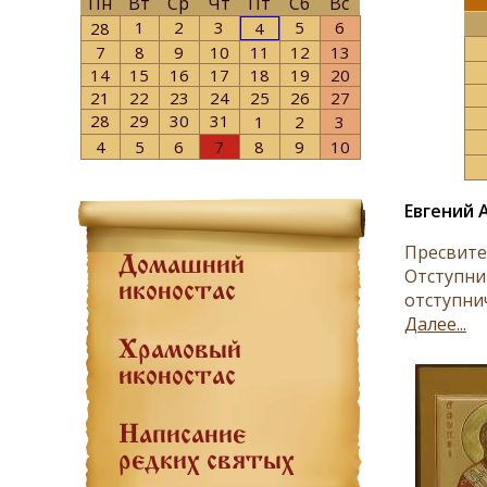
Пн
Вт
Ср
Чт
Пт
Сб
Вс
1
2
3
5
6
28
4
7
8
9
10
11
12
13
14
15
16
17
18
19
20
21
22
23
24
25
26
27
28
29
30
31
1
2
3
4
5
6
7
8
9
10
Евгений 
Пресвите
Домашний
Отступни
иконостас
отступни
Далее...
Храмовый
иконостас
Написание
редких святых