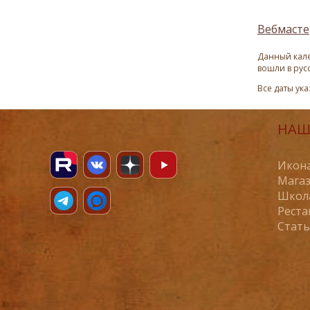
Вебмасте
Данный кале
вошли в рус
Все даты ук
НАШ
Икона
Магаз
Школ
Реста
Стат