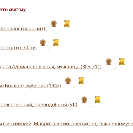
яти святых
авноапостольный (I)
постол от 70-ти
дота Адрианопольская, мученица (305-311)
 (Волков), мученик (1942)
Палестинский, преподобный (VII)
Антиохийский, Мавританский, пресвитер, священномуч