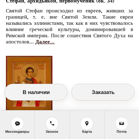
Стефан, архидьякон, первомученик (ок. 34)
Святой Стефан происходил из евреев, живших за
границей, т. е. вне Святой Земли. Такие евреи
назывались эллинистами, так как в них чувствовалось
влияние греческой культуры, доминировавшей в
Римской империи. После сошествия Святого Духа на
апостолов...
Далее...
В наличии
Заказать
Православный календарь
<<
Воскресенье, 9 Января (27 Декабря по
Мессенджеры
Звонок
Карта
Почта
старому стилю)
>>