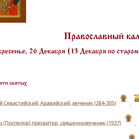
Православный ка
ресенье, 26 Декабря (13 Декабря по старо
яти святых
й Севастийский, Аравийский, мученик (284-305)
р (Поспелов),пресвитер, священномученик (1937)