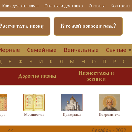
Как сделать заказ
Оплата и доставка
Отзывы
Контакты
Рассчитать икону
Кто мой покровитель?
Мерные
Семейные
Венчальные
Святые
Д
Е
Ж
З
И
К
Л
М
Н
О
П
Р
С
Иконостасы и
и
Дорогие иконы
росписи
арь
Месяцеслов
Праздники
Покровитель
<<
Декабрь - 2032