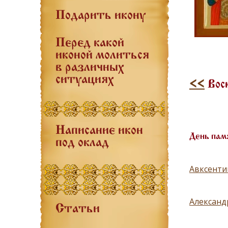
Подарить икону
Перед какой
иконой молиться
в различных
ситуациях
<<
Воск
Написание икон
День пам
под оклад
Авксенти
Александ
Статьи