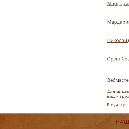
Мардарий
Мардарий
Николай 
Орест Сев
Вебмасте
Данный кале
вошли в рус
Все даты ук
НАШ