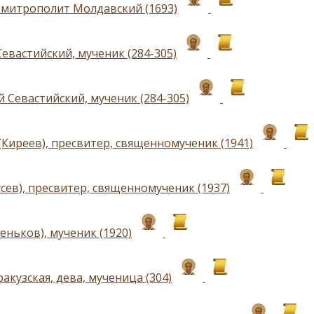
 митрополит Молдавский (1693)
евастийский, мученик (284-305)
 Севастийский, мученик (284-305)
(Киреев), пресвитер, священномученик (1941)
сев), пресвитер, священномученик (1937)
еньков), мученик (1920)
акузская, дева, мученица (304)