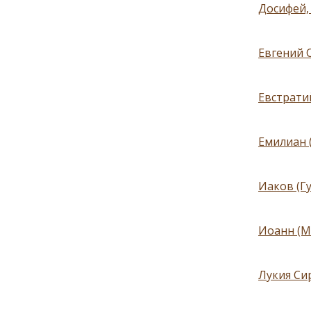
Досифей,
Евгений С
Евстратий
Емилиан 
Иаков (Гу
Иоанн (М
Лукия Сир