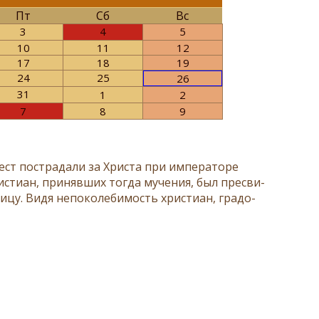
Пт
Сб
Вс
3
4
5
10
11
12
17
18
19
24
25
26
31
1
2
7
8
9
ест по­стра­да­ли за Хри­ста при им­пе­ра­то­ре
и­сти­ан, при­няв­ших то­гда му­че­ния, был пре­сви­
­цу. Ви­дя непо­ко­ле­би­мость хри­сти­ан, гра­до­