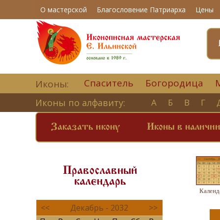
О мастерской
Благословение Патриарха
Цены
Спаситель
Богородица
Иконы:
Иконы по алфавиту:
А
Б
В
Г
Заказать икону
Иконы в наличи
Православный
календарь
Календ
<<
Декабрь - 2032
>>