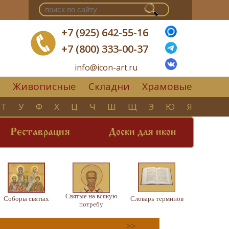
+7 (925) 642-55-16
+7 (800) 333-00-37
info@icon-art.ru
Живописные
Складни
Храмовые
▼
Т
У
Ф
Х
Ц
Ч
Ш
Щ
Э
Ю
Я
Реставрация
Доски для икон
Святые на всякую
Соборы святых
Словарь терминов
потребу
>>