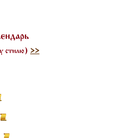
лендарь
му стилю)
>>