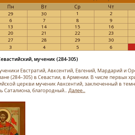
Пн
Вт
Ср
Чт
1
2
29
30
6
7
8
9
13
14
15
16
20
21
22
23
27
28
29
30
3
4
5
6
Севастийский, мученик (284-305)
­че­ни­ки Ев­стра­тий, Авк­сен­тий, Ев­ге­ний, Мар­да­рий и Ор
­ане (284–305) в Се­ва­стии, в Ар­ме­нии. В чис­ле пер­вых хр
й­ской церк­ви му­че­ник Авк­сен­тий, за­клю­чен­ный в тем­ни
 Са­та­ли­о­на, бла­го­род­ный...
Далее...