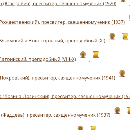
р (Юзефович), пресвитер, священномученик (1920)
(Рождественский), пресвитер, священномученик (1937)
Вяземский и Новоторжский, преподобный (ХI)
Латрийский, преподобный (VIII-Х)
(Покровский), пресвитер, священномученик (1941)
 (Лозина-Лозинский), пресвитер, священномученик (19
 (Фаддеев), пресвитер, священномученик (1937)