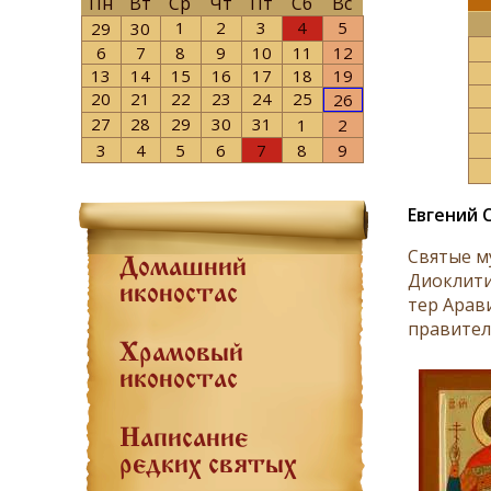
Пн
Вт
Ср
Чт
Пт
Сб
Вс
1
2
3
4
5
29
30
6
7
8
9
10
11
12
13
14
15
16
17
18
19
20
21
22
23
24
25
26
27
28
29
30
31
1
2
3
4
5
6
7
8
9
Евгений 
Свя­тые му
Домашний
Дио­кли­ти
иконостас
тер Ара­ви
пра­ви­тель
Храмовый
иконостас
Написание
редких святых