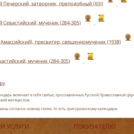
 Печерский, затворник, преподобный (ХIII)
 Севастийский, мученик (284-305)
(Амассийский), пресвитер, священномученик (1938)
астийский, мученик (284-305)
ру
ндарь включает в себя святых, прославленных Русской Православной Церк
ский месяцеслов.
азаны согласно новому стилю, то есть григорианскому календарю.
И УСЛУГИ
ПОКУПАТЕЛЮ