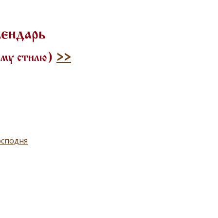
лендарь
рому стилю)
>>
осподня