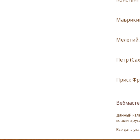
Маврикий
Мелетий,
Петр (Сах
Приск Фр
Вебмасте
Данный кале
вошли в рус
Все даты ук