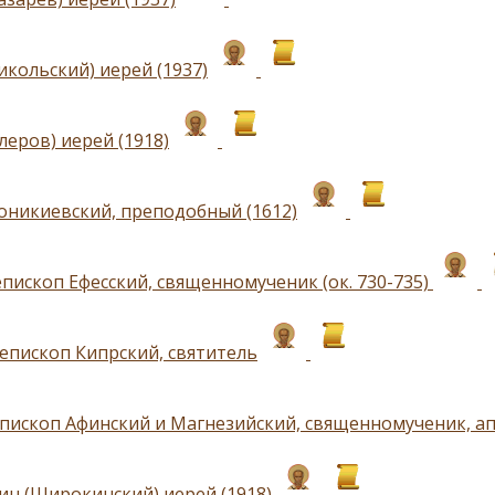
икольский) иерей (1937)
леров) иерей (1918)
оникиевский, преподобный (1612)
епископ Ефесский, священномученик (ок. 730-735)
 епископ Кипрский, святитель
епископ Афинский и Магнезийский, священномученик, ап
ин (Широкинский) иерей (1918)