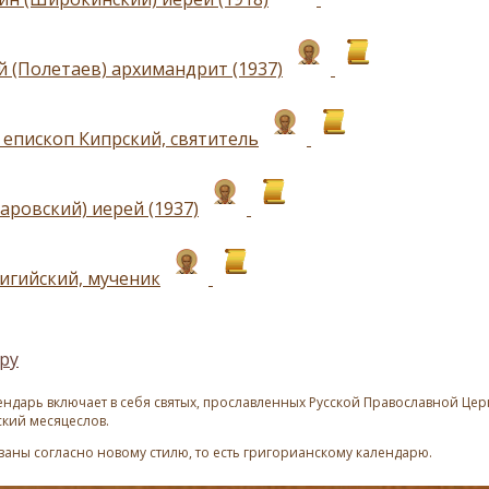
 (Полетаев) архимандрит (1937)
 епископ Кипрский, святитель
аровский) иерей (1937)
игийский, мученик
ру
ндарь включает в себя святых, прославленных Русской Православной Церк
ский месяцеслов.
азаны согласно новому стилю, то есть григорианскому календарю.