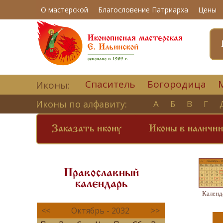
О мастерской
Благословение Патриарха
Цены
Спаситель
Богородица
Иконы:
Иконы по алфавиту:
А
Б
В
Г
Заказать икону
Иконы в наличи
Православный
календарь
Календ
<<
Октябрь - 2032
>>