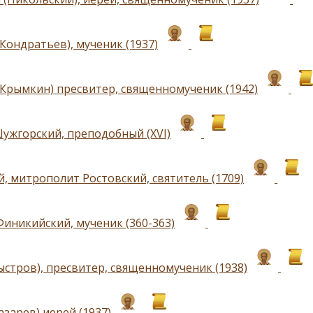
Кондратьев), мученик (1937)
(Крымкин) пресвитер, священномученик (1942)
ужгорский, преподобный (XVI)
, митрополит Ростовский, святитель (1709)
Финикийский, мученик (360-363)
ыстров), пресвитер, священномученик (1938)
зарев) иерей (1937)