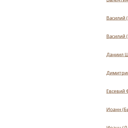
Василий (
Василий 
Даниил Ш
Димитрий
Евсевий 
Иоанн (Б
Иоанн (Ла