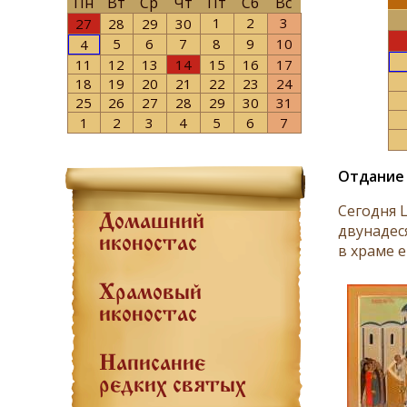
Пн
Вт
Ср
Чт
Пт
Сб
Вс
1
2
3
27
28
29
30
5
6
7
8
9
10
4
11
12
13
14
15
16
17
18
19
20
21
22
23
24
25
26
27
28
29
30
31
1
2
3
4
5
6
7
Отдание 
Сегодня 
Домашний
двунадес
иконостас
в храме 
Храмовый
иконостас
Написание
редких святых