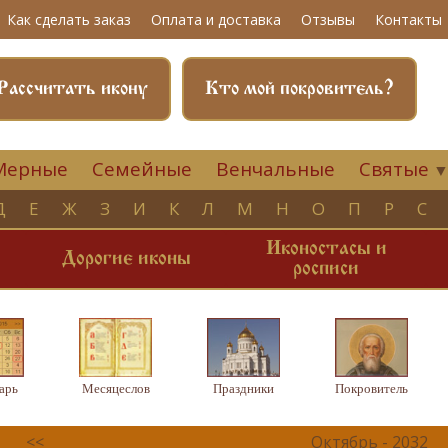
Как сделать заказ
Оплата и доставка
Отзывы
Контакты
Рассчитать икону
Кто мой покровитель?
Мерные
Семейные
Венчальные
Святые
Д
Е
Ж
З
И
К
Л
М
Н
О
П
Р
С
Иконостасы и
и
Дорогие иконы
росписи
арь
Месяцеслов
Праздники
Покровитель
<<
Октябрь - 2032