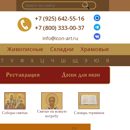
+7 (925) 642-55-16
+7 (800) 333-00-37
info@icon-art.ru
Живописные
Складни
Храмовые
▼
Т
У
Ф
Х
Ц
Ч
Ш
Щ
Э
Ю
Я
Реставрация
Доски для икон
Святые на всякую
Соборы святых
Словарь терминов
потребу
>>