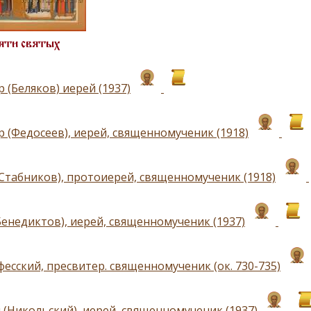
яти святых
 (Беляков) иерей (1937)
р (Федосеев), иерей, священномученик (1918)
(Стабников), протоиерей, священномученик (1918)
Бенедиктов), иерей, священномученик (1937)
есский, пресвитер. священномученик (ок. 730-735)
 (Никольский), иерей, священномученик (1937)