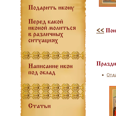
Подарить икону
Перед какой
иконой молиться
<<
Пон
в различных
ситуациях
Праздн
Написание икон
под оклад
Отд
Статьи