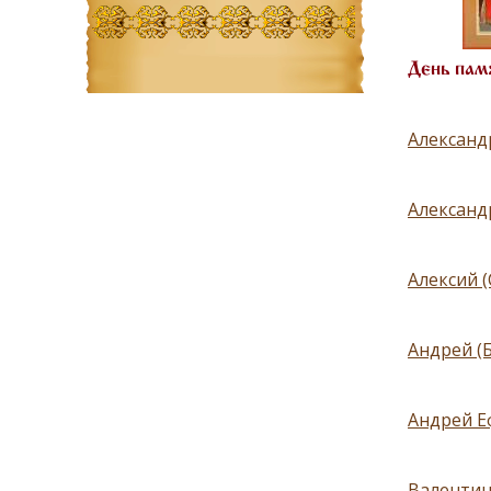
День пам
Александр
Александ
Алексий 
Андрей (
Андрей Еф
Валентин