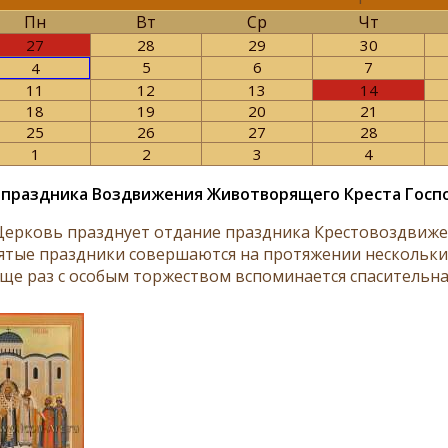
Пн
Вт
Ср
Чт
27
28
29
30
5
6
7
4
11
12
13
14
18
19
20
21
25
26
27
28
1
2
3
4
праздника Воздвижения Животворящего Креста Госп
Церковь празднует отдание праздника Крестовоздвижени
ятые праздники совершаются на протяжении нескольких
еще раз с особым торжеством вспоминается спасительная