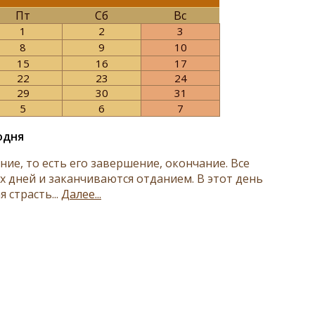
Пт
Сб
Вс
1
2
3
8
9
10
15
16
17
22
23
24
29
30
31
5
6
7
одня
е, то есть его завершение, окончание. Все
 дней и заканчиваются отданием. В этот день
 страсть...
Далее...