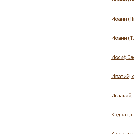
Иоанн (Н
Иоанн (Ф
Иосиф За
Ипатий, 
Исаакий,
Кодрат, 
Констант