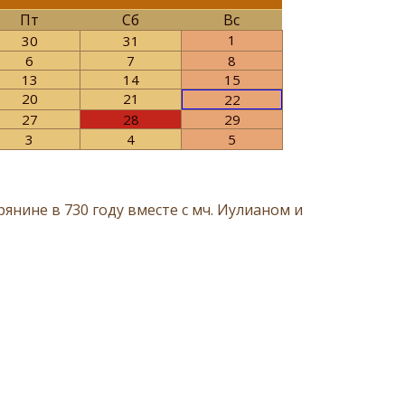
Пт
Сб
Вс
1
30
31
6
7
8
13
14
15
20
21
22
27
28
29
3
4
5
нине в 730 году вместе с мч. Иулианом и