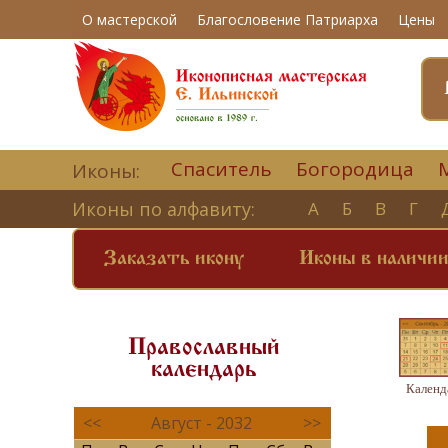
О мастерской
Благословение Патриарха
Цены
Спаситель
Богородица
Иконы:
Иконы по алфавиту:
А
Б
В
Г
Заказать икону
Иконы в наличи
Православный
календарь
Календ
<<
Август - 2032
>>