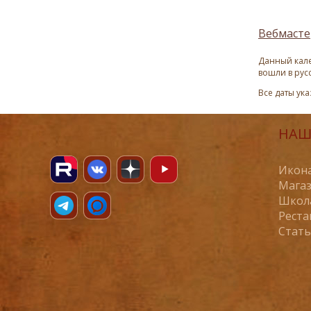
Вебмасте
Данный кале
вошли в рус
Все даты ук
НАШ
Икона
Магаз
Школ
Реста
Стат