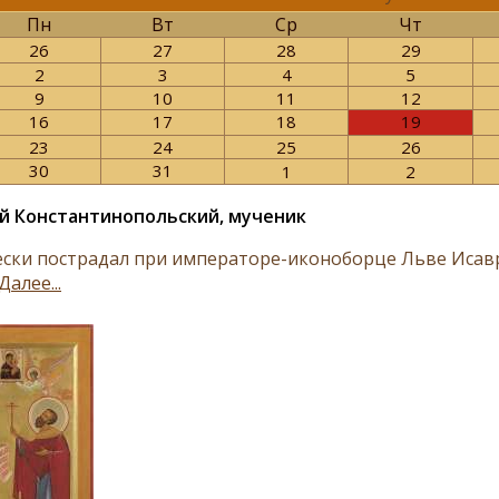
Пн
Вт
Ср
Чт
26
27
28
29
2
3
4
5
9
10
11
12
16
17
18
19
23
24
25
26
30
31
1
2
 Константинопольский, мученик
ски пострадал при императоре-иконоборце Льве Исавря
Далее...