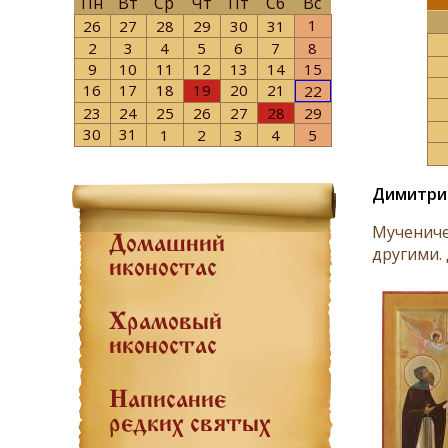
Пн
Вт
Ср
Чт
Пт
Сб
Вс
1
26
27
28
29
30
31
2
3
4
5
6
7
8
9
10
11
12
13
14
15
16
17
18
19
20
21
22
23
24
25
26
27
28
29
30
31
1
2
3
4
5
Димитрий
Мучениче
Домашний
другими.
иконостас
Храмовый
иконостас
Написание
редких святых