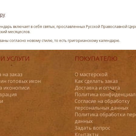
ру
ндарь включает в себя святых, прославленных Русской Православной Церк
ский месяцеслов.
азаны согласно новому стилю, то есть григорианскому календарю.
И УСЛУГИ
ПОКУПАТЕЛЮ
 на заказ
О мастерской
ин готовых икон
Как сделать заказ
а иконописи
Доставка и оплата
врация
Политика конфиденциал
ьи
Согласие на обработку
персональных данных
Политика обработки пе
данных
Задать вопрос
Контакты