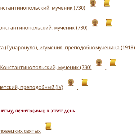
нстантинопольский, мученик (730)
онстантинопольский, мученик (730)
а (Гунаронуло), игумения, преподобномученица (1918)
Константинопольский, мученик (730)
петский, преподобный (IV)
вятых, почитаемые в этот день
ловецких святых