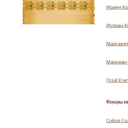
Иоанн Ко
Иулиан К
Маргарит
Маркиан 
Псой Еги
Соборы с
Собор Со