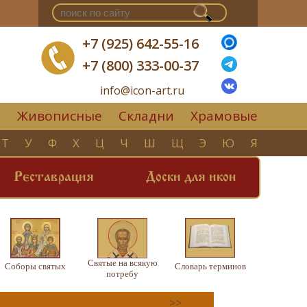
+7 (925) 642-55-16
+7 (800) 333-00-37
info@icon-art.ru
Живописные
Складни
Храмовые
▼
Т
У
Ф
Х
Ц
Ч
Ш
Щ
Э
Ю
Я
Реставрация
Доски для икон
Святые на всякую
Соборы святых
Словарь терминов
потребу
>>