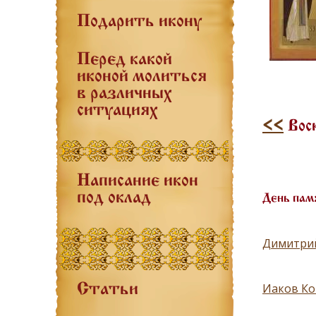
Подарить икону
Перед какой
иконой молиться
в различных
ситуациях
<<
Воск
Написание икон
под оклад
День пам
Димитрий
Иаков Ко
Статьи