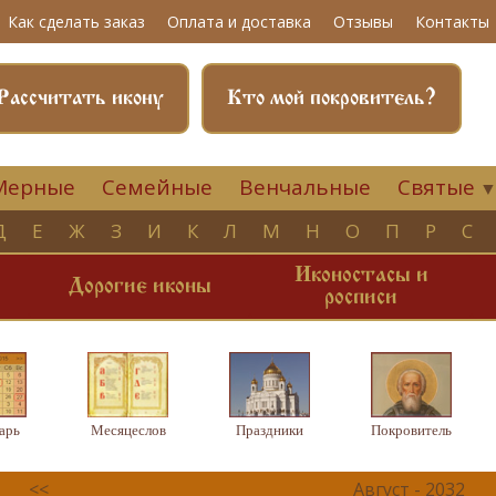
Как сделать заказ
Оплата и доставка
Отзывы
Контакты
Рассчитать икону
Кто мой покровитель?
Мерные
Семейные
Венчальные
Святые
Д
Е
Ж
З
И
К
Л
М
Н
О
П
Р
С
Иконостасы и
и
Дорогие иконы
росписи
арь
Месяцеслов
Праздники
Покровитель
<<
Август - 2032