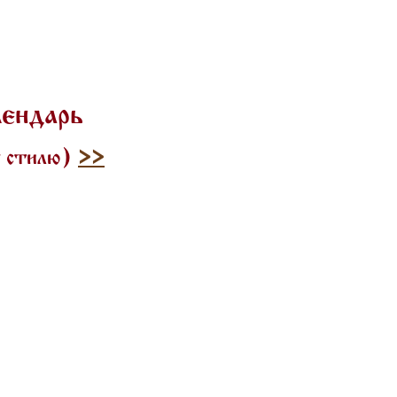
лендарь
у стилю)
>>