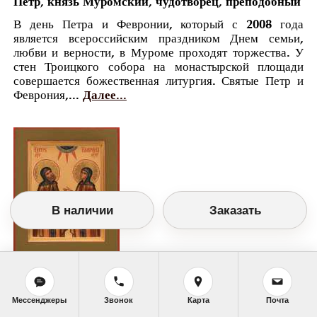
Петр, князь Муромский, чудотворец, преподобный
В день Петра и Февронии, который с 2008 года
является всероссийским праздником Днем семьи,
любви и верности, в Муроме проходят торжества. У
стен Троицкого собора на монастырской площади
совершается божественная литургия. Святые Петр и
Феврония,...
Далее...
В наличии
Заказать
Православный календарь
<<
Четверг, 8 Июля (25 Июня по старому
Мессенджеры
Звонок
Карта
Почта
стилю)
>>