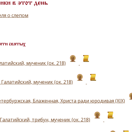
ики в этот день
ля о слепом
яти святых
атийский, мученик (ок. 218)
Галатийский, мученик (ок. 218)
етербуржская, Блаженная, Христа ради юродивая (XIX)
алатийский, трибун, мученик (ок. 218)