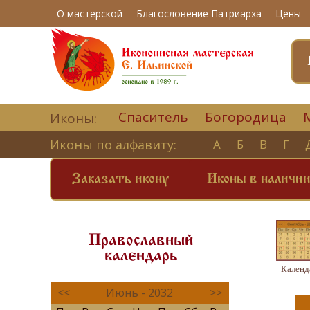
О мастерской
Благословение Патриарха
Цены
Спаситель
Богородица
Иконы:
Иконы по алфавиту:
А
Б
В
Г
Заказать икону
Иконы в наличи
Православный
календарь
Календ
<<
Июнь - 2032
>>