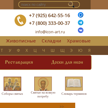
+7 (925) 642-55-16
+7 (800) 333-00-37
info@icon-art.ru
Живописные
Складни
Храмовые
▼
Т
У
Ф
Х
Ц
Ч
Ш
Щ
Э
Ю
Я
Реставрация
Доски для икон
Святые на всякую
Соборы святых
Словарь терминов
потребу
>>