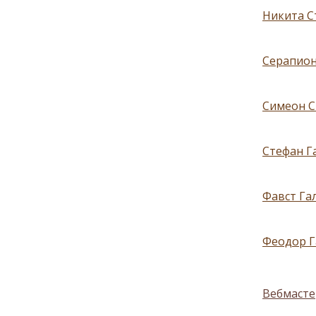
Никита С
Серапион
Симеон С
Стефан Га
Фавст Гал
Феодор Г
Вебмасте