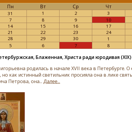
Пн
Вт
Ср
Чт
1
2
3
31
7
8
9
10
14
15
16
17
21
22
23
24
28
29
30
1
5
6
7
8
етербуржская, Блаженная, Христа ради юродивая (XIX)
игорьевна родилась в начале XVII века в Петербурге. О
, но как истинный светильник просияла она в лике свят
ча Петрова, она...
Далее...