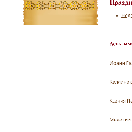
Праздн
Неде
День пам
Иоанн Гал
Каллиник 
Ксения П
Мелетий Г