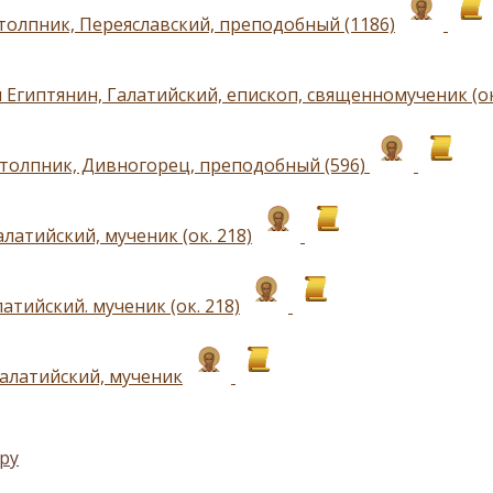
толпник, Переяславский, преподобный (1186)
 Египтянин, Галатийский, епископ, священномученик (ок
толпник, Дивногорец, преподобный (596)
латийский, мученик (ок. 218)
атийский. мученик (ок. 218)
алатийский, мученик
ру