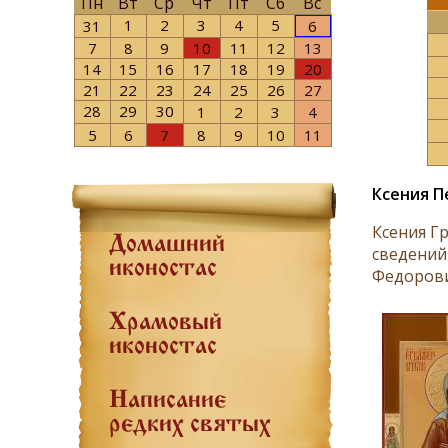
Пн
Вт
Ср
Чт
Пт
Сб
Вс
1
2
3
4
5
31
6
7
8
9
10
11
12
13
14
15
16
17
18
19
20
21
22
23
24
25
26
27
28
29
30
1
2
3
4
5
6
7
8
9
10
11
Ксения П
Ксения Гр
Домашний
сведений
иконостас
Федорови
Храмовый
иконостас
Написание
редких святых