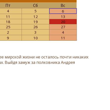
Пт
Сб
Вс
4
5
6
11
12
13
18
19
20
25
26
27
2
3
4
9
10
11
 ее мирской жизни не осталось почти никаких
ых. Выйдя замуж за полковника Андрея