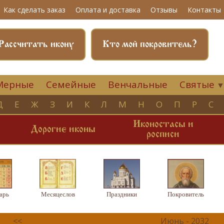
Как сделать заказ
Оплата и доставка
Отзывы
Контакты
Рассчитать икону
Кто мой покровитель?
Мерные
Семейные
Венчальные
Святые
Д
Е
Ж
З
И
К
Л
М
Н
О
П
Р
С
Иконостасы и
и
Дорогие иконы
росписи
арь
Месяцеслов
Праздники
Покровитель
<<
Июнь - 2032